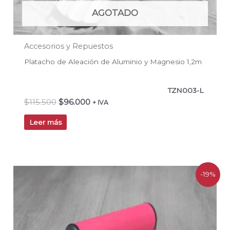
AGOTADO
Accesorios y Repuestos
Platacho de Aleación de Aluminio y Magnesio 1,2m
TZN003-L
$
115.500
$
96.000
+ IVA
Leer más
El
El
-19%
precio
precio
original
actual
era:
es:
$52.990.
$42.990.