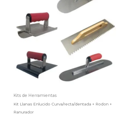
$142.990.
$129.990.
Kits de Herramientas
Kit Llanas Enlucido Curva/recta/dentada + Rodon +
Ranurador