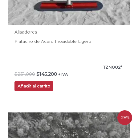
Alisadores
Platacho de Acero Inoxidable Ligero
TZN002*
$
231.000
$
145.200
+ IVA
Añadir al carrito
El
El
-29%
precio
precio
original
actual
era:
es: