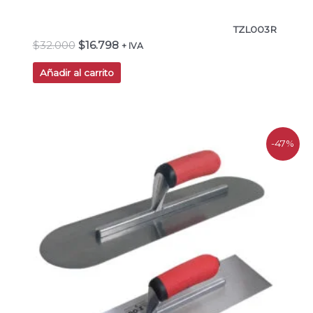
TZL003R
$
32.000
$
16.798
+ IVA
Añadir al carrito
El
El
-47%
precio
precio
original
actual
era:
es:
$55.000.
$29.403.