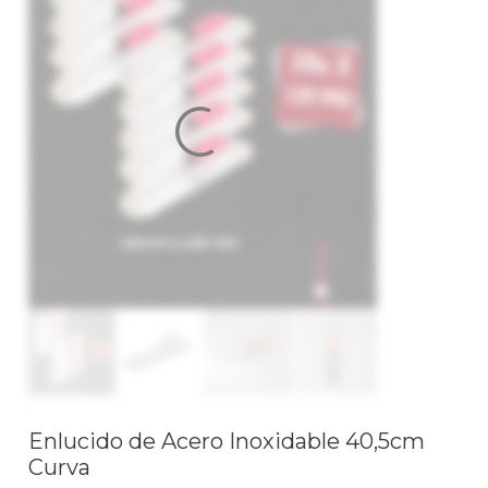
$199.900.
$117.639.
de
Acero
Inoxidable
40,5cm
CurvaOFERTA
AL
MAYOR
DE
TZL003
cantidad
Enlucido de Acero Inoxidable 40,5cm
Curva