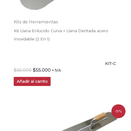
Kits de Herramientas
Kit Llana Enlucido Curva + Llana Dentada acero
Inoxidable (2 En 1)
KIT-C
$
65.000
$
55.000
+ IVA
Añadir al carrito
El
El
-9%
precio
precio
original
actual
era:
es: