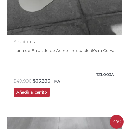
Alisadores
Llana de Enlucido de Acero Inoxidable 60cm Curva
TZL003A
$
49.990
$
35.286
+ IVA
Añadir al carrito
El
El
-48%
precio
precio