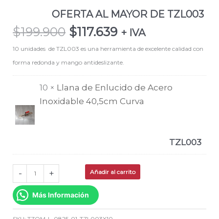
OFERTA AL MAYOR DE TZL003
$
199.900
$
117.639
+ IVA
10 unidades de TZL003 es una herramienta de excelente calidad con
forma redonda y mango antideslizante.
10 ×
Llana de Enlucido de Acero
Inoxidable 40,5cm Curva
TZL003
-
+
Añadir al carrito
Más Información
SKU:
TZOM-L-0825-01-TZL003X10