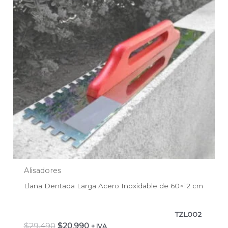
$29.490.
$20.990.
Alisadores
Llana Dentada Larga Acero Inoxidable de 60×12 cm
TZL002
$
29.490
$
20.990
+ IVA