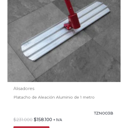
Alisadores
Platacho de Aleación Aluminio de 1 metro
TZN003B
$
231.000
$
158.100
+ IVA