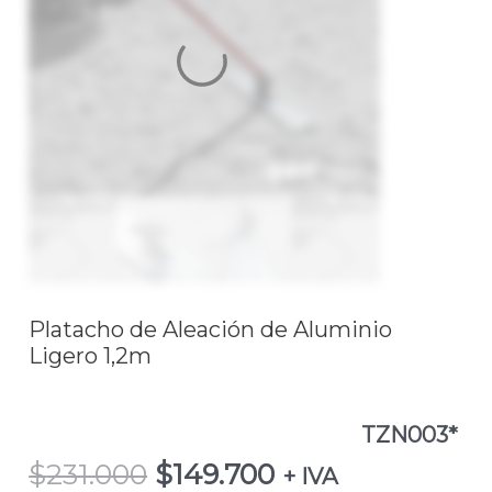
Ligero
1,2mTZN003*
cantidad
Platacho de Aleación de Aluminio
Ligero 1,2m
TZN003*
$
231.000
$
149.700
+ IVA