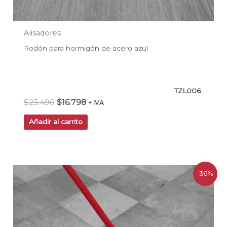
Alisadores
Rodón para hormigón de acero azul
TZL006
$
23.490
$
16.798
+ IVA
Añadir al carrito
El
El
-36%
precio
precio
original
actual
era:
es:
$240.900.
$154.000.