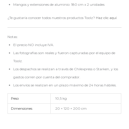
Mangos y extensiones de aluminio: 180 cm x 2 unidades
¿Te gustaría conocer todos nuestros productos Toolz?
Haz clic aquí
.
Notas:
El precio NO incluye IVA.
Las fotografías son reales y fueron capturadas por el equipo de
Toolz.
Los despachos se realizan a través de Chilexpress o Starken, y los
gastos corren por cuenta del comprador.
Los envíos se realizan en un plazo máximo de 24 horas hábiles.
Peso
10,5 kg
Dimensiones
20 × 120 × 200 cm