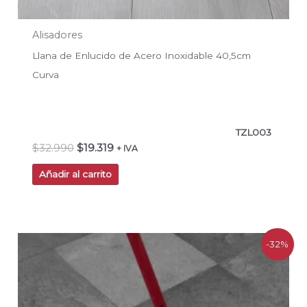
Alisadores
Llana de Enlucido de Acero Inoxidable 40,5cm
Curva
TZL003
$
32.990
$
19.319
+ IVA
Añadir al carrito
El
El
-32%
precio
precio
original
actual
era:
es:
$231.000.
$158.100.