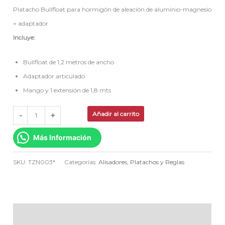
Platacho Bullfloat para hormigón de aleación de aluminio-magnesio
+ adaptador
Incluye:
Bullfloat de 1,2 metros de ancho
Adaptador articulado
Mango y 1 extensión de 1,8 mts
-
+
Añadir al carrito
Más Información
SKU:
TZN003*
Categorías:
Alisadores
,
Platachos y Reglas
Descripción