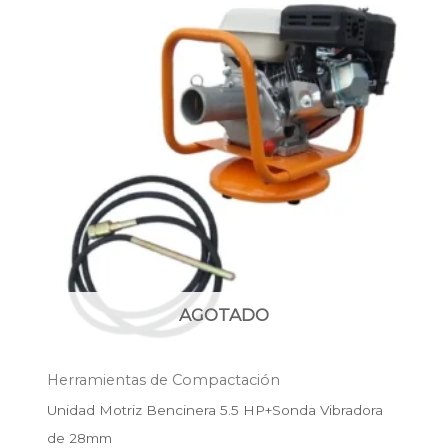
original
actual
era:
es:
$316.300.
$227.700.
AGOTADO
Herramientas de Compactación
Unidad Motriz Bencinera 5.5 HP+Sonda Vibradora
de 28mm