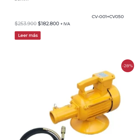
CV-001+CV050
$
253.900
$
182.800
+ IVA
Leer más
El
El
-28%
precio
precio
original
actual
era:
es:
$245.000.
$176.400.