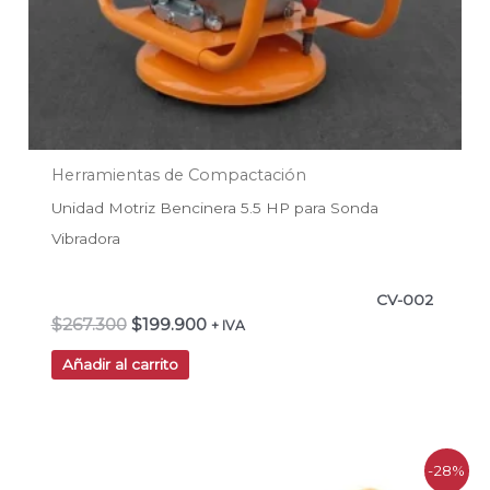
Herramientas de Compactación
Unidad Motriz Bencinera 5.5 HP para Sonda
Vibradora
CV-002
$
267.300
$
199.900
+ IVA
Añadir al carrito
El
El
-28%
precio
precio