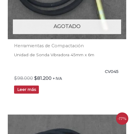
AGOTADO
Herramientas de Compactación
Unidad de Sonda Vibradora 45mm x 6m
CV045
$
98.000
$
81.200
+ IVA
Leer más
El
El
-17%
precio
precio
original
actual