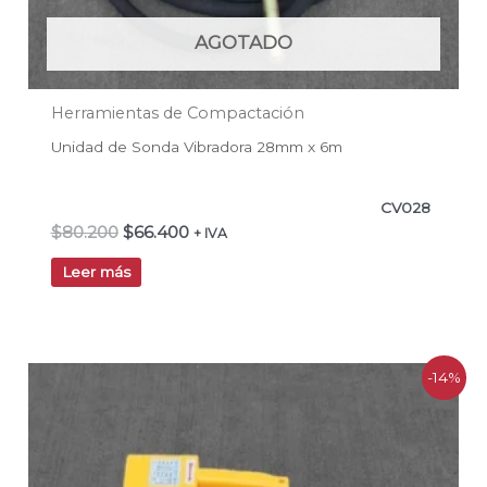
AGOTADO
Herramientas de Compactación
Unidad de Sonda Vibradora 28mm x 6m
CV028
$
80.200
$
66.400
+ IVA
Leer más
El
El
-14%
precio
precio
original
actual
era:
es:
$178.200.
$152.400.