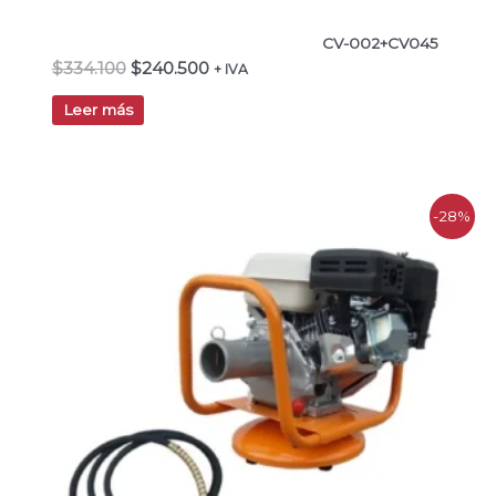
CV-002+CV045
$
334.100
$
240.500
+ IVA
Leer más
El
El
-28%
precio
precio
original
actual
era:
es:
$325.200.
$234.100.