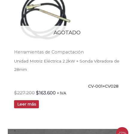
AGOTADO
Herramientas de Compactación
Unidad Motriz Eléctrica 2.2kW + Sonda Vibradora de
28mm
CV-001+CV028
$
227.200
$
163.600
+ IVA
Leer más
El
El
-17%