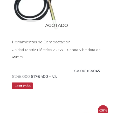
AGOTADO
Herramientas de Compactación
Unidad Motriz Eléctrica 2.2kW + Sonda Vibradora de
45mm
CV-001+CV045
$
245.000
$
176.400
+ IVA
Leer más
El
El
-28%