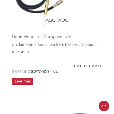
AGOTADO
Herramientas de Compactación
Unidad Motriz Bencinera 5.5 HP+Sonda Vibradora
de 50mm
CV-002+CV050
$
343.000
$
247.000
+ IVA
Leer más
El
El
-28%
precio
precio