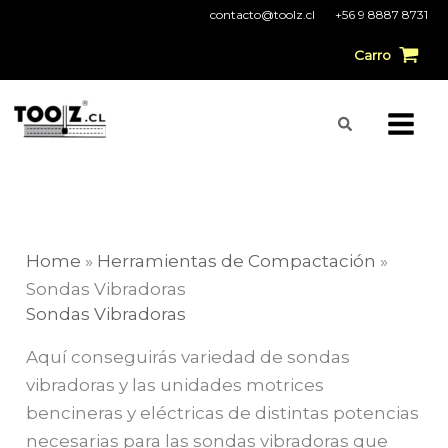
Ir
contacto@toolz.cl
+56 9 8887 8731
al
Carro
contenido
Buscar
Home
»
Herramientas de Compactación
»
Sondas Vibradoras
Sondas Vibradoras
Aquí conseguirás variedad de sondas
vibradoras y las unidades motrices
bencineras y eléctricas de distintas potencias
necesarias para las sondas vibradoras que