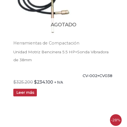
AGOTADO
Herramientas de Compactación
Unidad Motriz Bencinera 5.5 HP+Sonda Vibradora
de 38mm
CV-002+CV038
$
325.200
$
234.100
+ IVA
Leer más
El
El
-28%
precio
precio