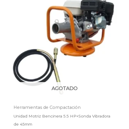
original
actual
era:
es:
$334.100.
$240.500.
AGOTADO
Herramientas de Compactación
Unidad Motriz Bencinera 5.5 HP+Sonda Vibradora
de 45mm