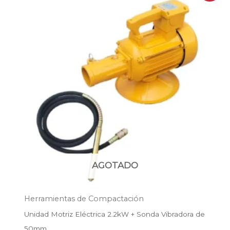
original
actual
era:
es:
$253.900.
$182.800.
AGOTADO
Herramientas de Compactación
Unidad Motriz Eléctrica 2.2kW + Sonda Vibradora de
50mm