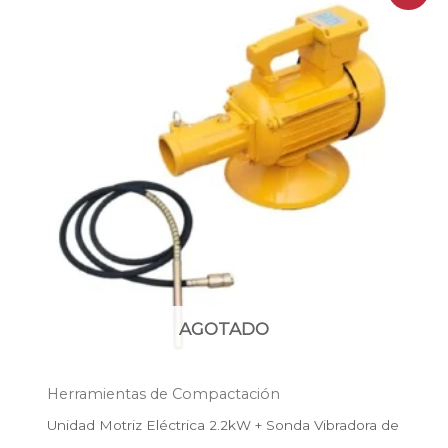
precio
precio
original
actual
era:
es:
$236.100.
$170.000.
AGOTADO
Herramientas de Compactación
Unidad Motriz Eléctrica 2.2kW + Sonda Vibradora de