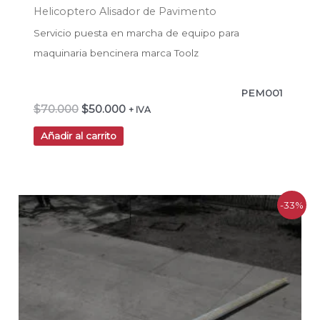
Helicoptero Alisador de Pavimento
Servicio puesta en marcha de equipo para
maquinaria bencinera marca Toolz
PEM001
$
70.000
$
50.000
+ IVA
Añadir al carrito
El
El
-33%
precio
precio
original
actual
era:
es:
$200.000.
$135.000.