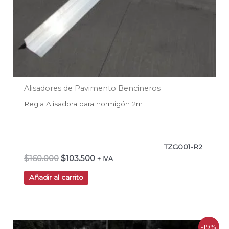
Alisadores de Pavimento Bencineros
Regla Alisadora para hormigón 2m
TZG001-R2
$
160.000
$
103.500
+ IVA
Añadir al carrito
El
El
-19%