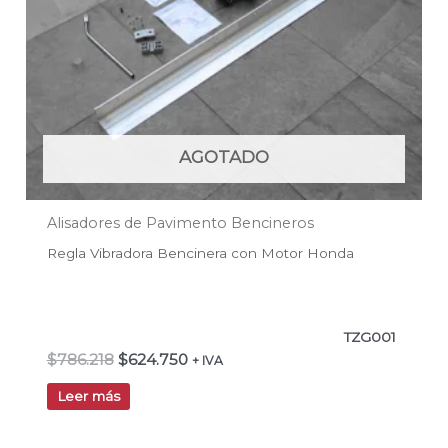
AGOTADO
Alisadores de Pavimento Bencineros
Regla Vibradora Bencinera con Motor Honda
TZG001
$
786.218
$
624.750
+ IVA
Leer más