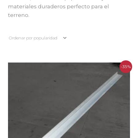
materiales duraderos perfecto para el
terreno.
El
El
-35%
precio
precio
original
actual
era:
es:
$160.000.
$103.500.