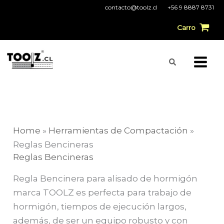
Ir
contacto@toolz.cl
+56 9 8887 8731
al
Carro
contenido
Buscar
Home
»
Herramientas de Compactación
»
Reglas Bencineras
Reglas Bencineras
Regla Bencinera para alisado de hormigón
marca TOOLZ es perfecta para trabajo de
hormigón, tiempos de ejecución largos,
además, de ser un equipo robusto y con