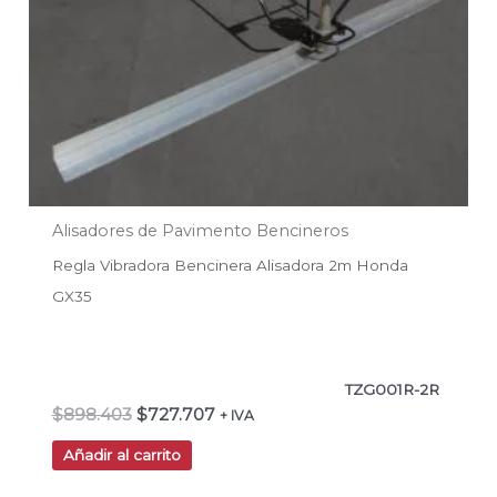
Alisadores de Pavimento Bencineros
Regla Vibradora Bencinera Alisadora 2m Honda
GX35
TZG001R-2R
$
898.403
$
727.707
+ IVA
Añadir al carrito