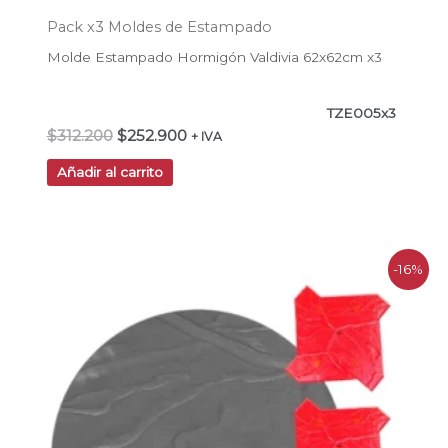
Pack x3 Moldes de Estampado
Molde Estampado Hormigón Valdivia 62x62cm x3
TZE005x3
$
312.200
$
252.900
+ IVA
Añadir al carrito
El
El
-16%
precio
precio
original
actual
era:
es:
$419.300.
$351.000.