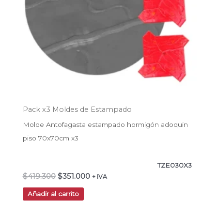
Pack x3 Moldes de Estampado
Molde Antofagasta estampado hormigón adoquin
piso 70x70cm x3
TZE030X3
$
419.300
$
351.000
+ IVA
Añadir al carrito