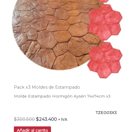
Pack x3 Moldes de Estampado
Molde Estampado Hormigón Aysén 74x74cm x3
TZE003X3
$
300.500
$
243.400
+ IVA
Añadir al carrito