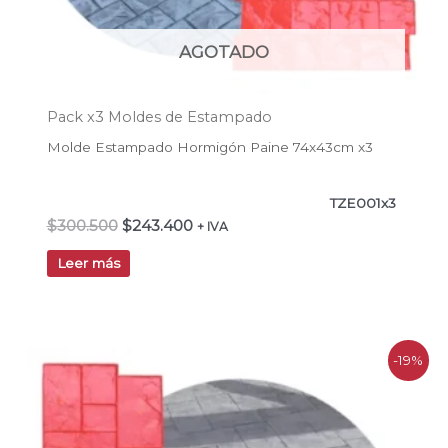
AGOTADO
Pack x3 Moldes de Estampado
Molde Estampado Hormigón Paine 74x43cm x3
TZE001x3
$
300.500
$
243.400
+ IVA
Leer más
El
El
-19%
precio
precio
original
actual
era:
es:
$300.500.
$243.400.