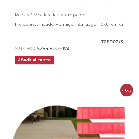
Pack x3 Moldes de Estampado
Molde Estampado Hormigón Santiago 110x64cm x3
TZE002x3
$
314.500
$
254.800
+ IVA
Añadir al carrito
El
El
-16%
precio
precio
original
actual
era:
es:
$209.700.
$175.500.