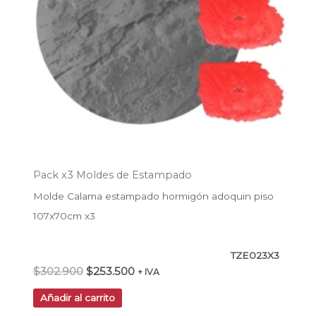
Pack x3 Moldes de Estampado
Molde Calama estampado hormigón adoquin piso
107x70cm x3
TZE023X3
$
302.900
$
253.500
+ IVA
Añadir al carrito