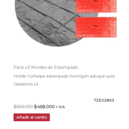
Pack x3 Moldes de Estampado
Molde Coñaripe estampado hormigón adoquin piso
126x60cm x3
TZE028X3
$
559.100
$
468.000
+ IVA
Añadir al carrito