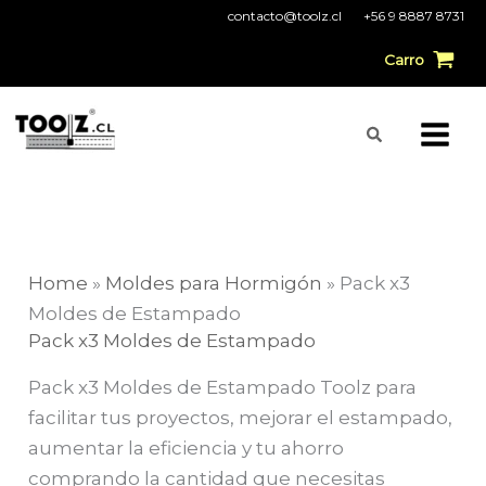
Ir
contacto@toolz.cl
+56 9 8887 8731
al
Carro
contenido
Buscar
Home
»
Moldes para Hormigón
»
Pack x3
Moldes de Estampado
Pack x3 Moldes de Estampado
Pack x3 Moldes de Estampado Toolz para
facilitar tus proyectos, mejorar el estampado,
aumentar la eficiencia y tu ahorro
comprando la cantidad que necesitas