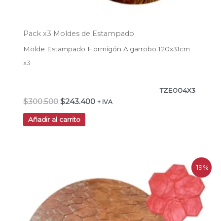
Pack x3 Moldes de Estampado
Molde Estampado Hormigón Algarrobo 120x31cm
x3
TZE004X3
$
300.500
$
243.400
+ IVA
Añadir al carrito
El
El
-19%
precio
precio
original
actual
era:
es:
$300.500.
$243.400.