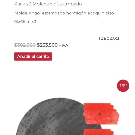
Pack x3 Moldes de Estampado
Molde Angol estampado hormigón adoquin piso
61x61cm x3
TZE027X3
$
302.900
$
253.500
+ IVA
Añadir al carrito
El
El
-16%
precio
precio
original
actual
era:
es:
$302.900.
$253.500.