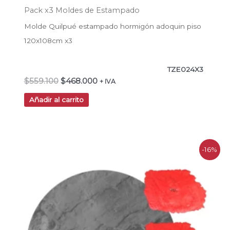
Pack x3 Moldes de Estampado
Molde Quilpué estampado hormigón adoquin piso
120x108cm x3
TZE024X3
$
559.100
$
468.000
+ IVA
Añadir al carrito
El
El
-16%
precio
precio
original
actual
era:
es:
$302.900.
$253.500.