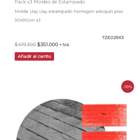
Pack x3 Moldes de Estampado
Molde Llay Llay estampado hormigón adoquin piso
90x90cm x3
TZE029X3
$
419.300
$
351.000
+ IVA
Añadir al carrito
El
El
-16%
precio
precio
original
actual
era:
es:
$559.100.
$468.000.