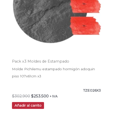
Pack x3 Moldes de Estampado
Molde Pichilemu estampado hormigón adoquin
piso 107x61cm x3
TZE026X3
$
302.900
$
253.500
+ IVA
Añadir al carrito