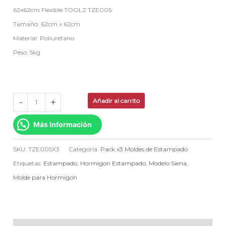
62x62cm Flexible TOOLZ TZE005
Tamaño: 62cm x 62cm
Material: Poliuretano
Peso: 5kg
-
+
Añadir al carrito
Más Información
SKU:
TZE005X3
Categoría:
Pack x3 Moldes de Estampado
Etiquetas:
Estampado
,
Hormigon Estampado
,
Modelo Siena
,
Molde para Hormigon