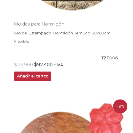
Moldes para Hormigón
Molde Estampado Hormigón Temuco 60x60cm
Flexible
TZE006
$
113.900
$
92.400
+ IVA
Añadir al carrito
El
El
-19%
precio
precio
original
actual
era:
es:
$113.900.
$92.200.