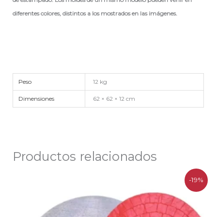
diferentes colores, distintos a los mostrados en las imágenes.
Peso
12 kg
Dimensiones
62 × 62 × 12 cm
Productos relacionados
El
El
-19%
precio
precio
original
actual
era:
es:
$314.500.
$254.800.