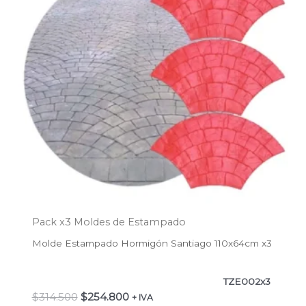
Pack x3 Moldes de Estampado
Molde Estampado Hormigón Santiago 110x64cm x3
TZE002x3
$
314.500
$
254.800
+ IVA