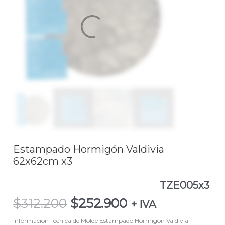
x3
TZE005x3
cantidad
Estampado Hormigón Valdivia
62x62cm x3
TZE005x3
$
312.200
$
252.900
+ IVA
Información Técnica de Molde Estampado Hormigón Valdivia