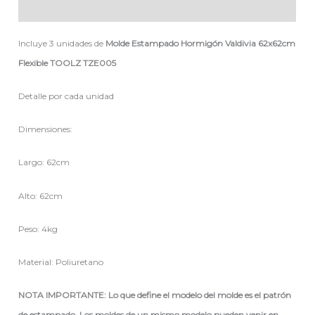
Descripción
Incluye 3 unidades de
Molde Estampado Hormigón Valdivia 62x62cm
Flexible TOOLZ TZE005
Detalle por cada unidad
Dimensiones:
Largo: 62cm
Alto: 62cm
Peso: 4kg
Material: Poliuretano
NOTA IMPORTANTE: Lo que define el modelo del molde es el patrón
de estampado. Los moldes de un mismo modelo pueden venir en