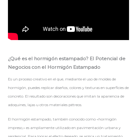
¿Qué es el hormigón estampado? El Potencial de
Negocios con el Hormigón Estampado
Es un proceso creativo en el que, mediante el uso de moldes de
hormigón, puedes replicar diseños, colores y texturas en superficies de
concreto. El resultado son decoraciones que imitan la apariencia de
adoquines, lajas u otros materiales pétreos.
El hormigón estampado, también conocido como «hormigón
impreso,» es ampliamente utilizado en pavimentación urbana y
residencial. Para lograr el efecto deseado, se aplica un tratamiento