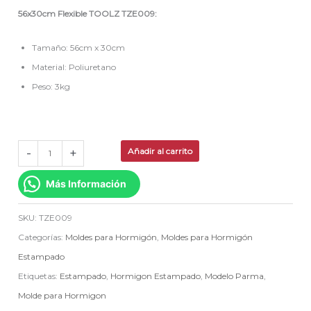
56x30cm Flexible TOOLZ TZE009:
Tamaño: 56cm x 30cm
Material: Poliuretano
Peso: 3kg
-
+
Añadir al carrito
Más Información
SKU:
TZE009
Categorías:
Moldes para Hormigón
,
Moldes para Hormigón
Estampado
Etiquetas:
Estampado
,
Hormigon Estampado
,
Modelo Parma
,
Molde para Hormigon