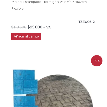
Molde Estampado Hormigón Valdivia 62x62cm
Flexible
TZE005-2
$
118.300
$
95.800
+ IVA
Añadir al carrito
El
El
-19%
precio
precio
original
actual
era:
es:
$217.600.
$176.300.