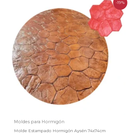
El
El
-19%
precio
precio
original
actual
era:
es:
$113.900.
$92.200.
Moldes para Hormigón
Molde Estampado Hormigón Aysén 74x74cm