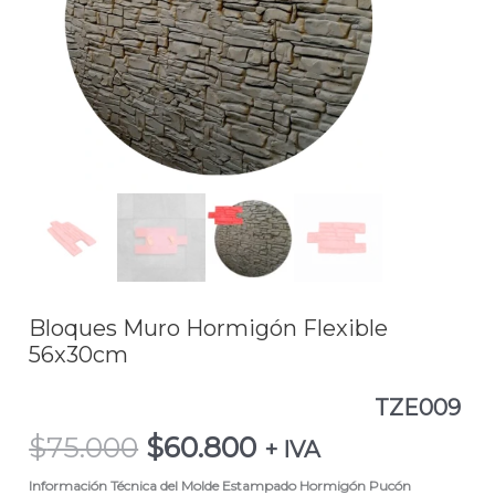
56x30cm
TZE009
cantidad
Bloques Muro Hormigón Flexible
56x30cm
TZE009
$
75.000
$
60.800
+ IVA
Información Técnica del Molde Estampado Hormigón Pucón