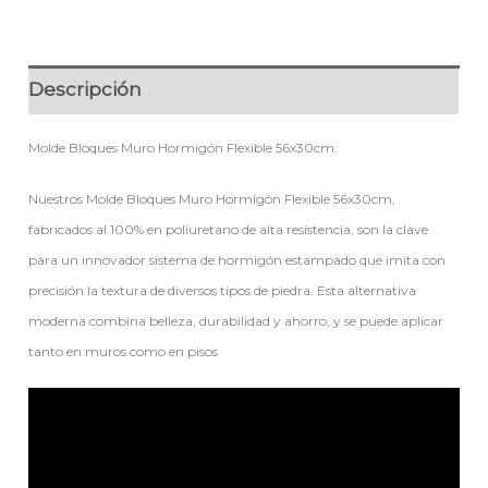
Descripción
Molde Bloques Muro Hormigón Flexible 56x30cm:
Nuestros Molde Bloques Muro Hormigón Flexible 56x30cm,
fabricados al 100% en poliuretano de alta resistencia, son la clave
para un innovador sistema de hormigón estampado que imita con
precisión la textura de diversos tipos de piedra. Esta alternativa
moderna combina belleza, durabilidad y ahorro, y se puede aplicar
tanto en muros como en pisos.