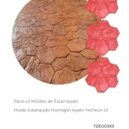
$300.500.
$243.400.
Pack x3 Moldes de Estampado
Molde Estampado Hormigón Aysén 74x74cm x3
TZE003X3