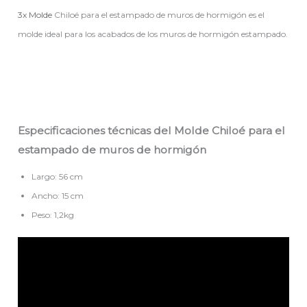
3x Molde
Chiloé para el estampado de muros de hormigón es el
molde ideal para los acabados de los muros de hormigón estampado.
Especificaciones técnicas del Molde Chiloé para el
estampado de muros de hormigón
Largo: 56 cm
Ancho: 15 cm
Peso: 1,2kg