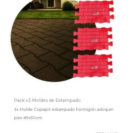
$312.200.
$258.500.
Pack x3 Moldes de Estampado
3x Molde Copiapó estampado hormigón adoquin
piso 89x50cm