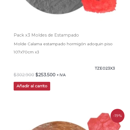
Pack x3 Moldes de Estampado
Molde Calama estampado hormigón adoquin piso
107x70cm x3
TZE023X3
$
302.900
$
253.500
+ IVA
Añadir al carrito
El
El
-19%
precio
precio
original
actual
era:
es: