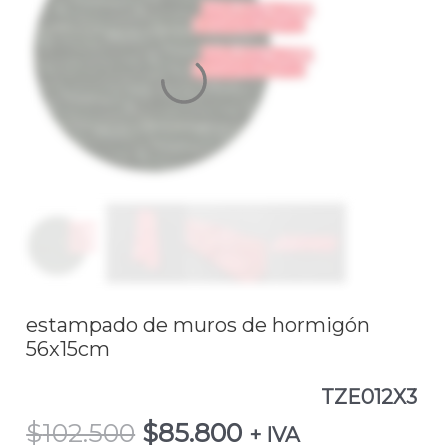
$102.500.
$85.800.
el
estampado
de
muros
de
hormigón
56x15cm
TZE012X3
cantidad
estampado de muros de hormigón
56x15cm
TZE012X3
$
102.500
$
85.800
+ IVA