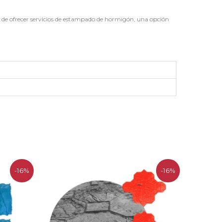
d de ofrecer servicios de estampado de hormigón, una opción
El
El
-16%
-16%
precio
precio
original
actual
era:
es:
.
$559.100.
$468.000.