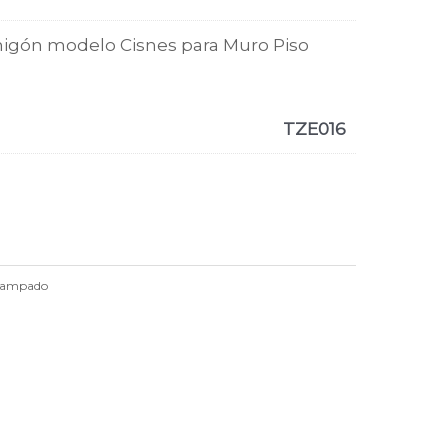
gón modelo Cisnes para Muro Piso
TZE016
stampado