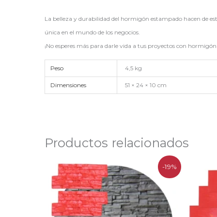
La belleza y durabilidad del hormigón estampado hacen de esta
única en el mundo de los negocios.
¡No esperes más para darle vida a tus proyectos con hormigón
Peso
4,5 kg
Dimensiones
51 × 24 × 10 cm
Productos relacionados
El
El
-19%
precio
precio
original
actual
era:
es:
$102.500.
$83.100.