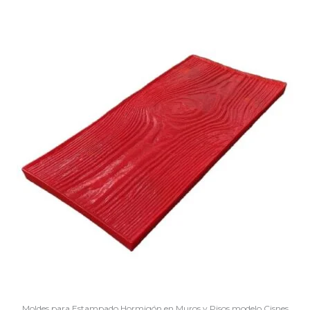
Moldes para Estampado Hormigón en Muros y Pisos modelo Cisnes