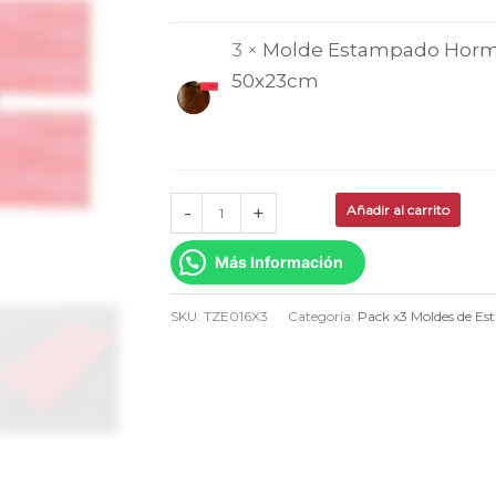
Muro
3 ×
Molde Estampado Hormi
Piso
50x23cm
50x23cmTZE016X3
cantidad
-
+
Añadir al carrito
Más Información
SKU:
TZE016X3
Categoría:
Pack x3 Moldes de E