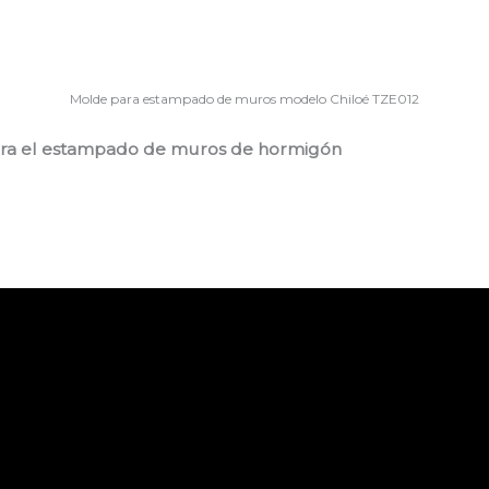
Molde para estampado de muros modelo Chiloé TZE012
para el estampado de muros de hormigón