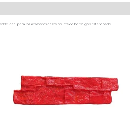
olde ideal para los acabados de los muros de hormigón estampado.