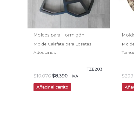
Moldes para Hormigón
Mold
Molde Calafate para Losetas
Mold
Adoquines
Temu
TZE203
$
10.076
$
8.390
$
209
+ IVA
Añadir al carrito
Añad