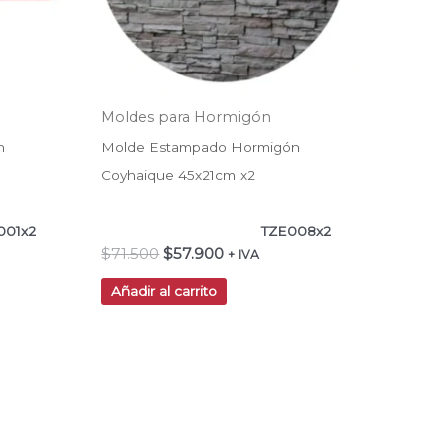
Moldes para Hormigón
n
Molde Estampado Hormigón
Coyhaique 45x21cm x2
001x2
TZE008x2
$
71.500
$
57.900
+ IVA
Añadir al carrito