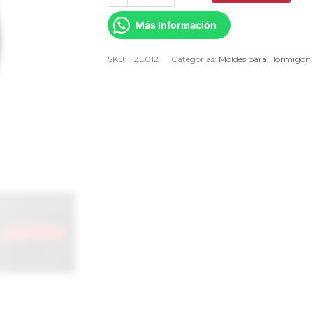
de
Más Información
hormigón
56x15cm
SKU:
TZE012
Categorías:
Moldes para Hormigón
TZE012
cantidad