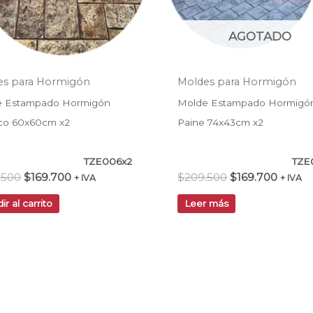
AGOTADO
es para Hormigón
Moldes para Hormigón
e Estampado Hormigón
Molde Estampado Hormigó
co 60x60cm x2
Paine 74x43cm x2
TZE006x2
TZE
.500
$
169.700
$
209.500
$
169.700
+ IVA
+ IVA
ir al carrito
Leer más