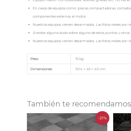
En casos de equipos como: placas compactadoras, cortadora
componentes externos al motor.
Nuestros equipos vienen desarmados. Las fotos reales son r
Si existe alguna duda sobre alguno de estos puntos u otros 
Nuestros equipos vienen desarmados. Las fotos reales son r
Peso
15 kg
Dimensiones
304 × 45 × 40 cm
También te recomendamo
El
El
-21%
precio
precio
original
actual