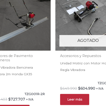
era:
es:
era:
es:
$898.403.
$727.707.
$649.990.
$604.
AGOTADO
dores de Pavimento
Accesorios y Repuestos
ineros
Unidad Motriz con Motor H
 Vibradora Bencinera
Regla Vibradora
dora 2m Honda GX35
TZG
$
649.990
$
604.990
+ IVA
TZG001R-2R
.403
$
727.707
Leer más
+ IVA