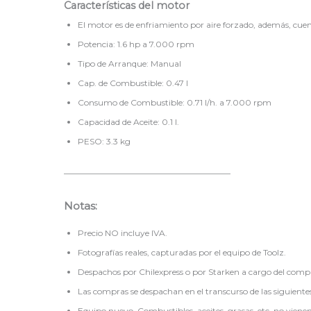
Características del motor
El motor es de enfriamiento por aire forzado, además, cuen
Potencia: 1.6 hp a 7.000 rpm
Tipo de Arranque: Manual
Cap. de Combustible: 0.47 l
Consumo de Combustible: 0.71 l/h. a 7.000 rpm
Capacidad de Aceite: 0.1 l.
PESO: 3.3 kg
————————————————————
Notas:
Precio NO incluye IVA.
Fotografías reales, capturadas por el equipo de Toolz.
Despachos por Chilexpress o por Starken a cargo del comp
Las compras se despachan en el transcurso de las siguientes
Equipo nuevo. Combustibles, aceites, grasas, etc. no vienen