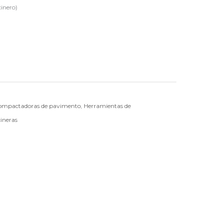
inero)
ompactadoras de pavimento
,
Herramientas de
ineras