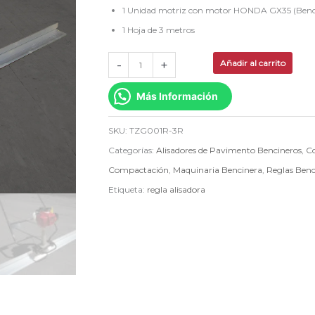
1 Unidad motriz con motor HONDA GX35 (Benc
TZG001R-
1 Hoja de 3 metros
3R
cantidad
-
+
Añadir al carrito
Más Información
SKU:
TZG001R-3R
Categorías:
Alisadores de Pavimento Bencineros
,
C
Compactación
,
Maquinaria Bencinera
,
Reglas Benc
Etiqueta:
regla alisadora