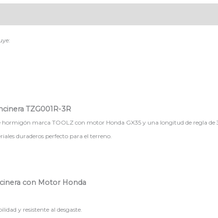
uye:
Bencinera TZG001R-3R
e hormigón marca TOOLZ con motor Honda GX35 y una longitud de regla de 3m,
iales duraderos perfecto para el terreno.
ncinera con Motor Honda
ilidad y resistente al desgaste.