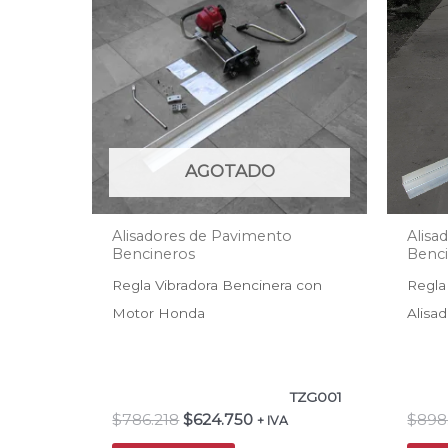
era:
es:
$786.218.
$624.750.
AGOTADO
Alisadores de Pavimento
Alisa
Bencineros
Benc
Regla Vibradora Bencinera con
Regla
Motor Honda
Alisa
TZG001
$
786.218
$
624.750
$
898
+ IVA