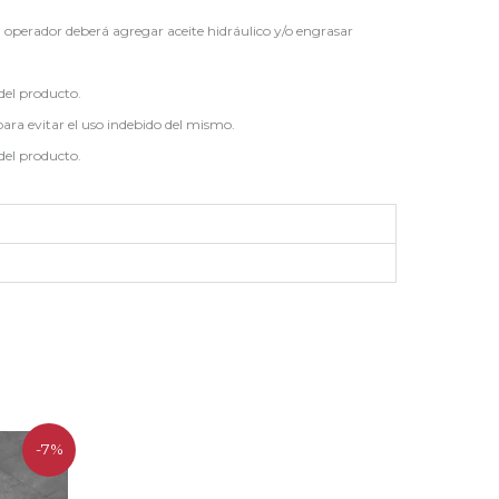
 operador deberá agregar aceite hidráulico y/o engrasar
del producto.
para evitar el uso indebido del mismo.
del producto.
-7%
o
l