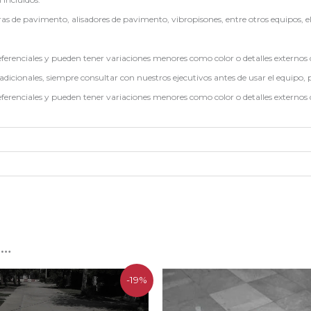
s de pavimento, alisadores de pavimento, vibropisones, entre otros equipos, el
eferenciales y pueden tener variaciones menores como color o detalles externos 
adicionales, siempre consultar con nuestros ejecutivos antes de usar el equipo, 
eferenciales y pueden tener variaciones menores como color o detalles externos 
s…
El
El
El
El
-19%
precio
precio
precio
preci
original
actual
original
actua