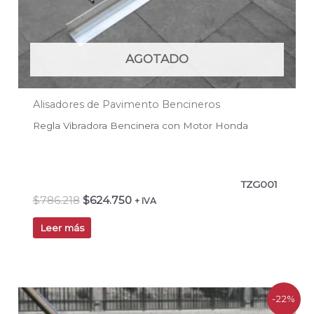
AGOTADO
Alisadores de Pavimento Bencineros
Regla Vibradora Bencinera con Motor Honda
TZG001
$
786.218
$
624.750
+ IVA
Leer más
El
El
-22%
precio
precio