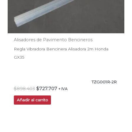
Alisadores de Pavimento Bencineros
Regla Vibradora Bencinera Alisadora 2m Honda
GX35
TZG001R-2R
$
898.403
$
727.707
+ IVA
Añadir al carrito