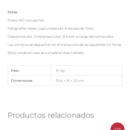
Notas:
Precio NO incluye IVA.
Fotografías reales, capturadas por el equipo de Toolz.
Despachos por Chilexpress o por Starken a cargo del comprador.
Las compras se despachan en el transcurso de las siguientes 24 horas
(Esta condición solo se cumple en días hábiles).
Peso
10 kg
Dimensiones
304 × 15 × 20 cm
Productos relacionados
El
El
-13%