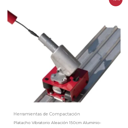
precio
precio
original
actual
era:
es:
$399.800.
$349.700.
Herramientas de Compactación
Platacho Vibratorio Aleación 150cm Aluminio-