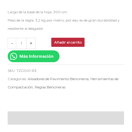
Largo de la base de la hoja: 300 cm
Peso de la regla: 3,2 kg por metro, por eso, es de gran durabilidad y
resistente al desgaste.
-
+
Añadir al carrito
Más Información
SKU:
TZG001-R3
Categorías:
Alisadores de Pavimento Bencineros
,
Herramientas de
Compactación
,
Reglas Bencineras
Descripción