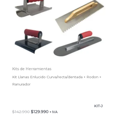
Kits de Herramientas
Kit Llanas Enlucido Curva/recta/dentada + Rodon +
Ranurador
KIT-J
$
142.990
$
129.990
+ IVA