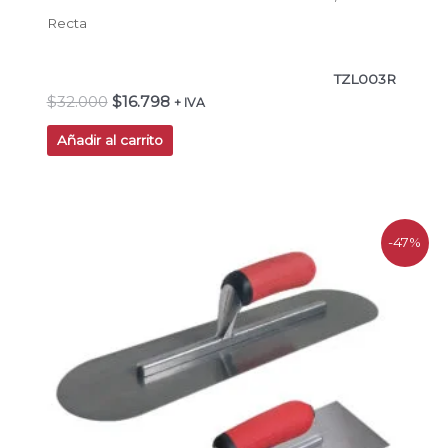
Recta
TZL003R
$
32.000
$
16.798
+ IVA
Añadir al carrito
El
El
-47%
precio
precio
original
actual
era:
es:
$55.000.
$29.403.