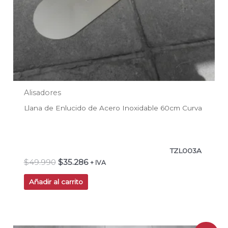
Alisadores
Llana de Enlucido de Acero Inoxidable 60cm Curva
TZL003A
$
49.990
$
35.286
+ IVA
Añadir al carrito