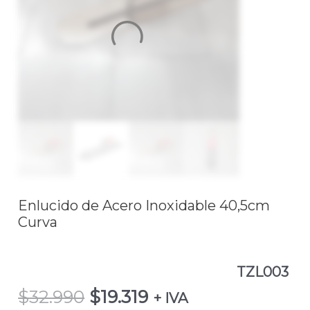
Inoxidable
40,5cm
Curva
TZL003
cantidad
Enlucido de Acero Inoxidable 40,5cm
Curva
TZL003
$
32.990
$
19.319
+ IVA