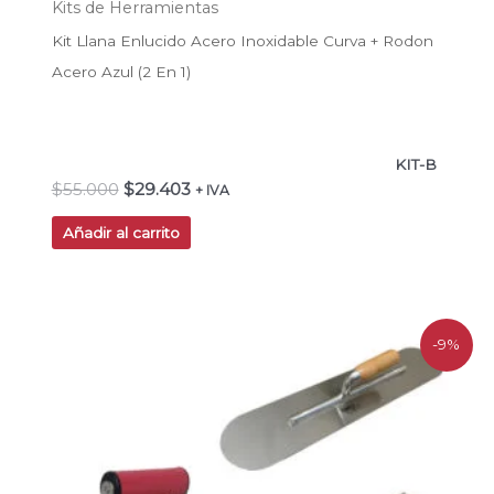
Kits de Herramientas
Kit Llana Enlucido Acero Inoxidable Curva + Rodon
Acero Azul (2 En 1)
KIT-B
$
55.000
$
29.403
+ IVA
Añadir al carrito
El
El
-9%
precio
precio
original
actual
era:
es:
$142.990.
$129.990.