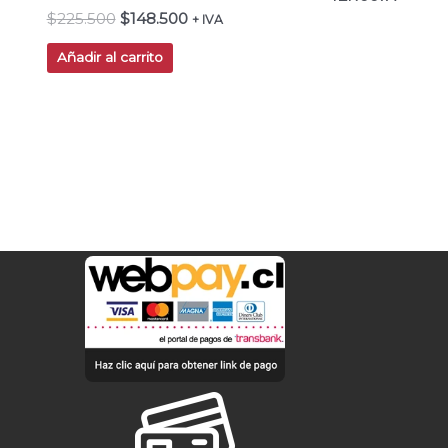
$
225.500
$
148.500
+ IVA
Añadir al carrito