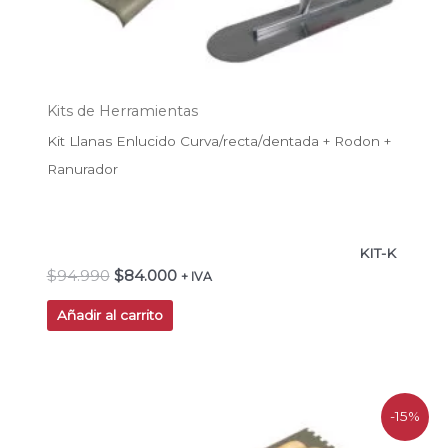
Kits de Herramientas
Kit Llanas Enlucido Curva/recta/dentada + Rodon +
Ranurador
KIT-K
$
94.990
$
84.000
+ IVA
Añadir al carrito
El
El
-15%
precio
precio
original
actual