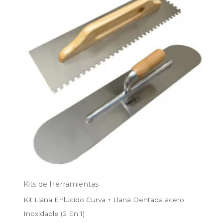
era:
es:
$65.000.
$55.000.
Kits de Herramientas
Kit Llana Enlucido Curva + Llana Dentada acero
Inoxidable (2 En 1)