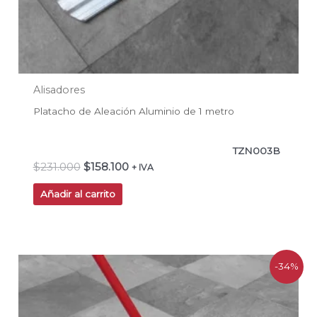
Alisadores
Platacho de Aleación Aluminio de 1 metro
TZN003B
$
231.000
$
158.100
+ IVA
Añadir al carrito
El
El
-34%
precio
precio
original
actual
era:
es:
$225.500.
$148.500.