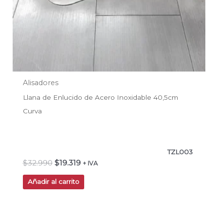
Alisadores
Llana de Enlucido de Acero Inoxidable 40,5cm
Curva
TZL003
$
32.990
$
19.319
+ IVA
Añadir al carrito