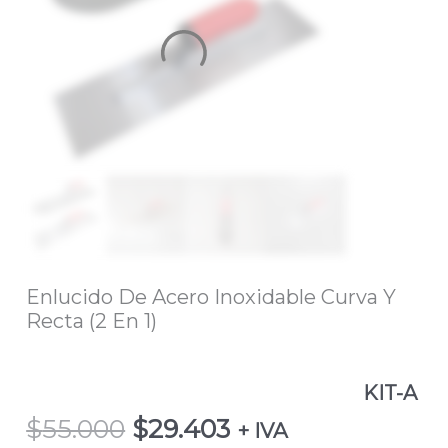
Acero
Inoxidable
Curva
Y
Recta
(2
En
1)
KIT-
A
cantidad
Enlucido De Acero Inoxidable Curva Y
Recta (2 En 1)
KIT-A
$
55.000
$
29.403
+ IVA