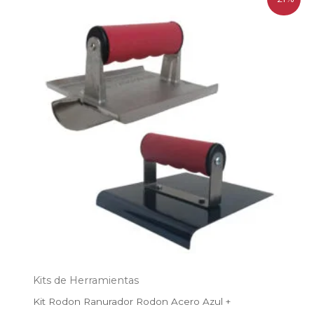
precio
precio
original
actual
era:
es:
$70.000.
$55.000.
Kits de Herramientas
Kit Rodon Ranurador Rodon Acero Azul +