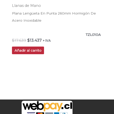
Llanas de Mano
Plana Lengüeta En Punta 260mm Hormigón De
Acero Inoxidable
TZL010A
$
17.639
$
13.437
+ IVA
Añadir al carrito