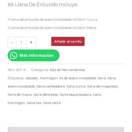
Kit Llana De Enlucido Incluye:
1 Llana de enlucido de acero inoxidable 40,5cm Curva
1 Llana de enlucido de acero inoxidable 40,5cm Recta
-
+
Añadir al carrito
Más Información
SKU:
KIT-A
Categoría:
Kits de Herramientas
Etiquetas:
alisador
,
hormigon
,
lla de acero inoxidable
,
llana
,
llana
acero inoxidable
,
llana canteadora
,
llana curva
,
llana de magnesio
,
llana de mano
,
llana dentadas
,
llana esquineadora
,
llana
hormigon
,
llana lisa
,
llana recta