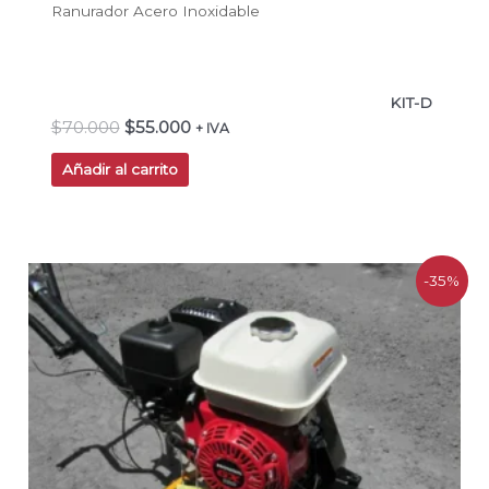
Ranurador Acero Inoxidable
KIT-D
$
70.000
$
55.000
+ IVA
Añadir al carrito
El
El
-35%
precio
precio
original
actual
era:
es:
$1.299.990.
$840.336.