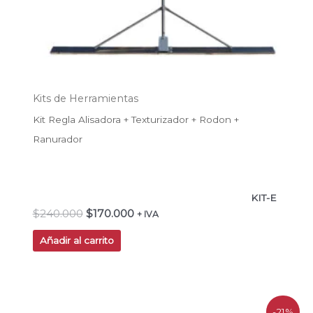
Kits de Herramientas
Kit Regla Alisadora + Texturizador + Rodon +
Ranurador
KIT-E
$
240.000
$
170.000
+ IVA
Añadir al carrito
El
El
-21%