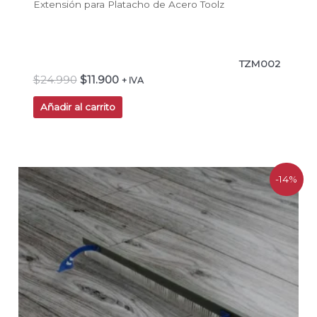
Extensión para Platacho de Acero Toolz
TZM002
$
24.990
$
11.900
+ IVA
Añadir al carrito
El
El
-14%
precio
precio
original
actual
era:
es:
$88.235.
$75.441.