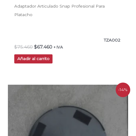
Adaptador Articulado Snap Profesional Para
Platacho
TZA002
$
75.460
$
67.460
+ IVA
Añadir al carrito
El
El
-14%
precio
precio
original
actual
era:
es:
$21.000.
$17.990.