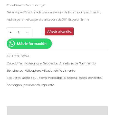
Combinada 2mm Incluye:
Set 4 aspas Combinada para alisadora de hormigon pavimento.
Aplica para helicoptero o alisadora de 36″. Espesor 2mm
-
+
Añadir al carrito
Más Información
SKU:
TZH005-L
Categorías:
Accesorios y Repuestos
,
Alisadores de Pavimento
Bencineros
,
Helicoptero Alisador de Pavimento
Etiquetas:
acero azul
,
acero inoxidable
,
alisadora
,
aspas
,
concreto
,
hormigon
,
pavimento
,
repuesto
Descripción