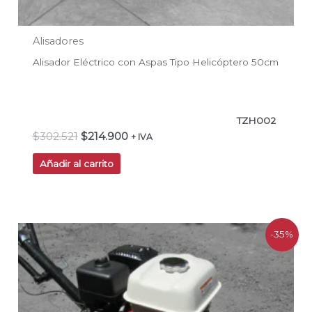
Alisadores
Alisador Eléctrico con Aspas Tipo Helicóptero 50cm
TZH002
$
302.521
$
214.900
+ IVA
Añadir al carrito
El
El
-35%
precio
precio
original
actual
era:
es:
$1.299.990.
$840.336.