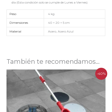
día (Esta condición solo se cumple de Lunes a Viernes).
Peso
4 kg
Dimensiones
40 × 20 × 5 cm
Material
Acero, Acero Azul
También te recomendamos…
El
El
-40%
precio
precio
original
actual
era:
es:
$420.168.
$250.000.