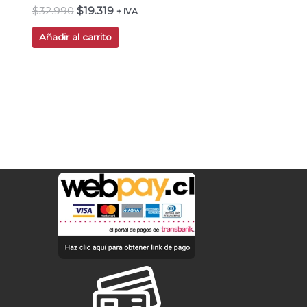
$
32.990
$
19.319
+ IVA
Añadir al carrito