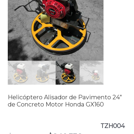
$1.299.990.
$840.336.
24"
de
Concreto
Motor
Honda
GX160TZH004
cantidad
Helicóptero Alisador de Pavimento 24″
de Concreto Motor Honda GX160
TZH004