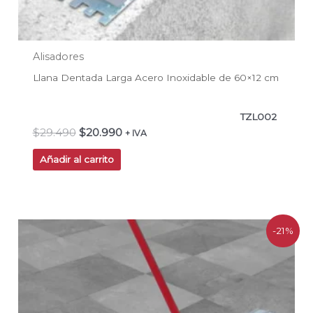
Alisadores
Llana Dentada Larga Acero Inoxidable de 60×12 cm
TZL002
$
29.490
$
20.990
+ IVA
Añadir al carrito
El
El
-21%
precio
precio
original
actual
era:
es:
$328.900.
$258.900.