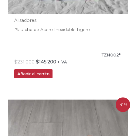
Alisadores
Platacho de Acero Inoxidable Ligero
TZN002*
$
231.000
$
145.200
+ IVA
Añadir al carrito
El
El
-41%
precio
precio
original
actual
era:
es:
$32.990.
$19.319.