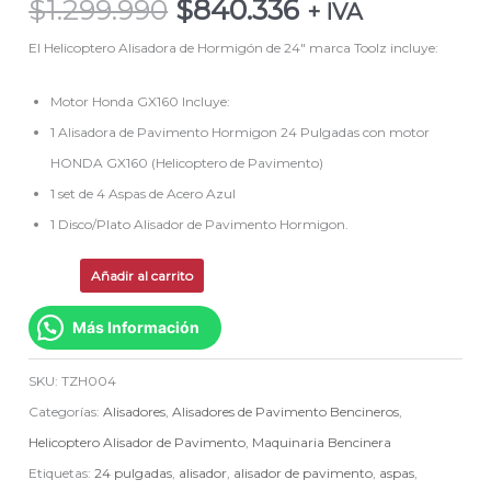
$
1.299.990
$
840.336
+ IVA
El Helicoptero Alisadora de Hormigón de 24″ marca Toolz incluye:
Motor Honda GX160 Incluye:
1 Alisadora de Pavimento Hormigon 24 Pulgadas con motor
HONDA GX160 (Helicoptero de Pavimento)
1 set de 4 Aspas de Acero Azul
1 Disco/Plato Alisador de Pavimento Hormigon.
Añadir al carrito
Más Información
SKU:
TZH004
Categorías:
Alisadores
,
Alisadores de Pavimento Bencineros
,
Helicoptero Alisador de Pavimento
,
Maquinaria Bencinera
Etiquetas:
24 pulgadas
,
alisador
,
alisador de pavimento
,
aspas
,