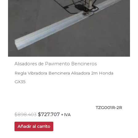
Alisadores de Pavimento Bencineros
Regla Vibradora Bencinera Alisadora 2m Honda
GX35
TZG001R-2R
$
898.403
$
727.707
+ IVA
Añadir al carrito