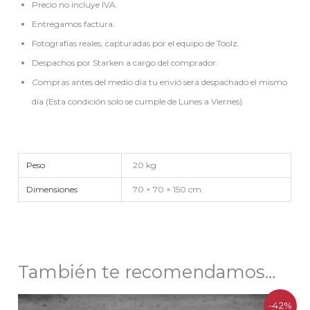
Precio no incluye IVA.
Entregamos factura.
Fotografías reales, capturadas por el equipo de Toolz.
Despachos por Starken a cargo del comprador.
Compras antes del medio día tu envió será despachado el mismo
día (Esta condición solo se cumple de Lunes a Viernes).
Peso
20 kg
Dimensiones
70 × 70 × 150 cm
También te recomendamos…
El
El
-42%