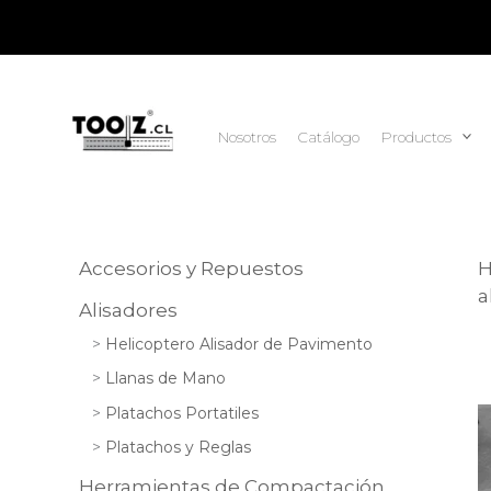
Ir
al
contenido
Nosotros
Catálogo
Productos
Accesorios y Repuestos
a
Alisadores
Helicoptero Alisador de Pavimento
Llanas de Mano
Platachos Portatiles
Platachos y Reglas
Herramientas de Compactación