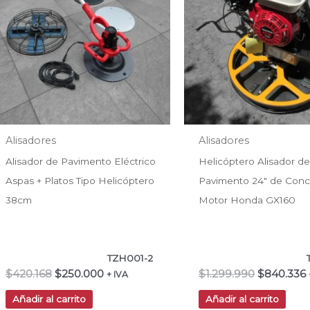
$420.168.
$250.000.
$1.299.990
Alisadores
Alisadores
Alisador de Pavimento Eléctrico
Helicóptero Alisador de
Aspas + Platos Tipo Helicóptero
Pavimento 24″ de Conc
38cm
Motor Honda GX160
TZH001-2
$
420.168
$
250.000
$
1.299.990
$
840.336
+ IVA
Añadir al carrito
Añadir al carrito