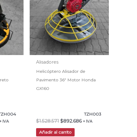
.
$840.336.
$1.528.571.
$892.686.
Alisadores
Helicóptero Alisador de
reto
Pavimento 36″ Motor Honda
GX160
TZH004
TZH003
$
1.528.571
$
892.686
+ IVA
+ IVA
Añadir al carrito