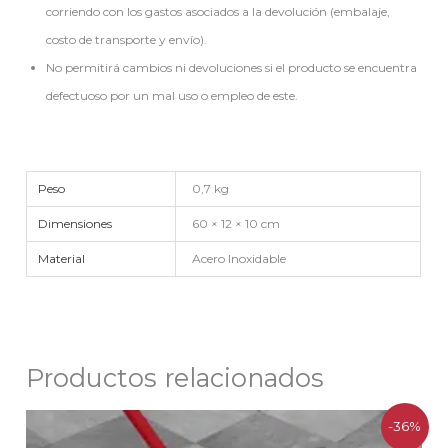
corriendo con los gastos asociados a la devolución (embalaje,
costo de transporte y envío).
No permitirá cambios ni devoluciones si el producto se encuentra
defectuoso por un mal uso o empleo de este.
Peso
0,7 kg
Dimensiones
60 × 12 × 10 cm
Material
Acero Inoxidable
Productos relacionados
El
El
-36%
precio
precio