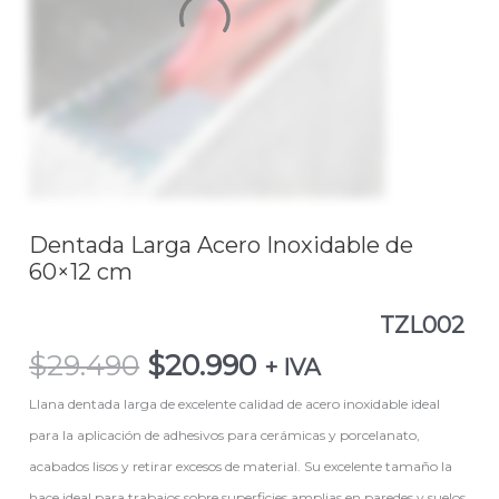
de
60x12
cm
TZL002
cantidad
Dentada Larga Acero Inoxidable de
60×12 cm
TZL002
$
29.490
$
20.990
+ IVA
Llana dentada larga de excelente calidad de acero inoxidable ideal
para la aplicación de adhesivos para cerámicas y porcelanato,
acabados lisos y retirar excesos de material. Su excelente tamaño la
hace ideal para trabajos sobre superficies amplias en paredes y suelos.