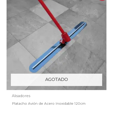
original
actual
era:
es:
$240.900.
$154.000.
AGOTADO
Alisadores
Platacho Avión de Acero Inoxidable 120cm