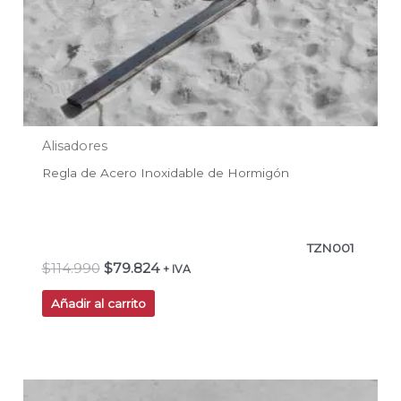
Alisadores
Regla de Acero Inoxidable de Hormigón
TZN001
$
114.990
$
79.824
+ IVA
Añadir al carrito