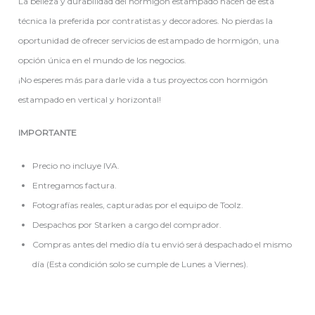
La belleza y durabilidad del hormigón estampado hacen de esta
técnica la preferida por contratistas y decoradores. No pierdas la
oportunidad de ofrecer servicios de estampado de hormigón, una
opción única en el mundo de los negocios.
¡No esperes más para darle vida a tus proyectos con hormigón
estampado en vertical y horizontal!
IMPORTANTE
Precio no incluye IVA.
Entregamos factura.
Fotografías reales, capturadas por el equipo de Toolz.
Despachos por Starken a cargo del comprador.
Compras antes del medio día tu envió será despachado el mismo
día (Esta condición solo se cumple de Lunes a Viernes).