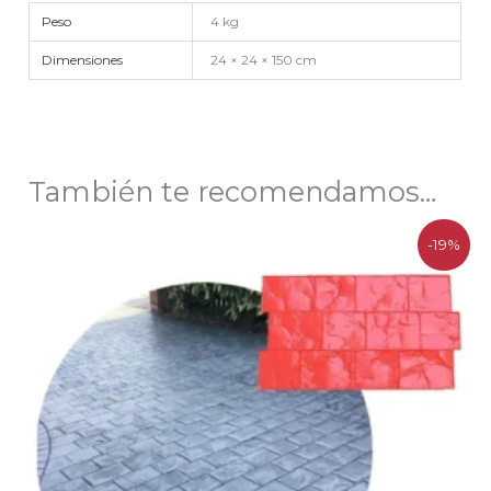
Peso
4 kg
Dimensiones
24 × 24 × 150 cm
También te recomendamos…
El
El
-19%
precio
precio
original
actual
era:
es:
$113.900.
$92.200.