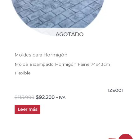
AGOTADO
Moldes para Hormigón
Molde Estampado Hormigón Paine 74x43cm
Flexible
TZE001
$
113.900
$
92.200
+ IVA
Leer más
El
El