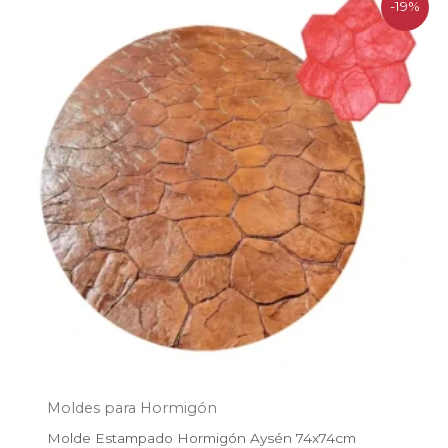
-19%
precio
precio
original
actual
era:
es:
$113.900.
$92.200.
Moldes para Hormigón
Molde Estampado Hormigón Aysén 74x74cm