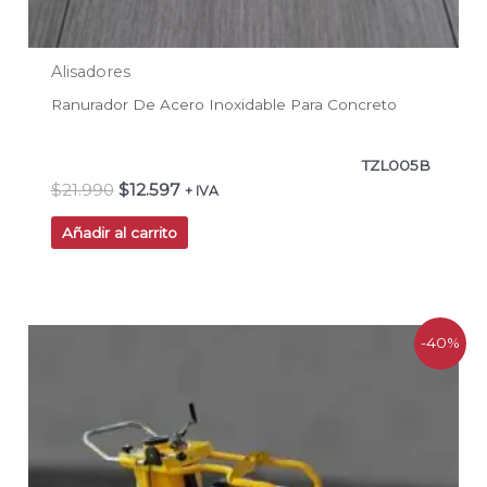
Alisadores
Ranurador De Acero Inoxidable Para Concreto
TZL005B
$
21.990
$
12.597
+ IVA
Añadir al carrito
El
El
-40%
precio
precio
original
actual
era:
es:
$1.780.800.
$1.059.990.