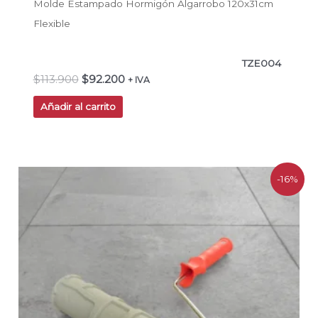
Molde Estampado Hormigón Algarrobo 120x31cm
Flexible
TZE004
$
113.900
$
92.200
+ IVA
Añadir al carrito
El
El
-16%
precio
precio
original
actual
era:
es:
$19.990.
$16.798.