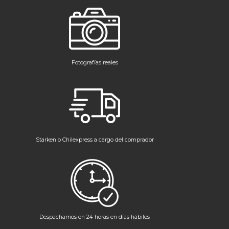
Fotografías reales
Starken o Chilexpress a cargo del comprador
Despachamos en 24 horas en días hábiles
Instagram
Facebook
LinkedIn
YouTube