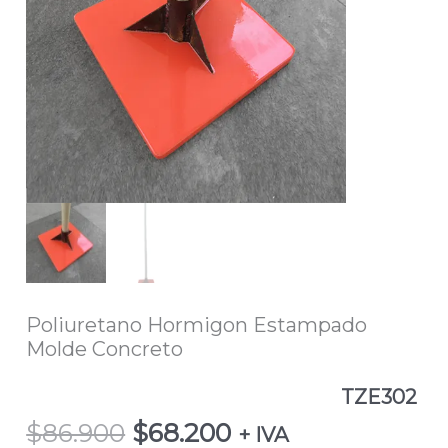
$86.900.
$68.200.
Poliuretano Hormigon Estampado
Molde Concreto
TZE302
$
86.900
$
68.200
+ IVA