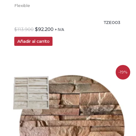
Flexible
TZE003
$
113.900
$
92.200
+ IVA
Añadir al carrito
El
El
-19%
precio
precio
original
actual
era:
es:
$55.454.
$44.990.