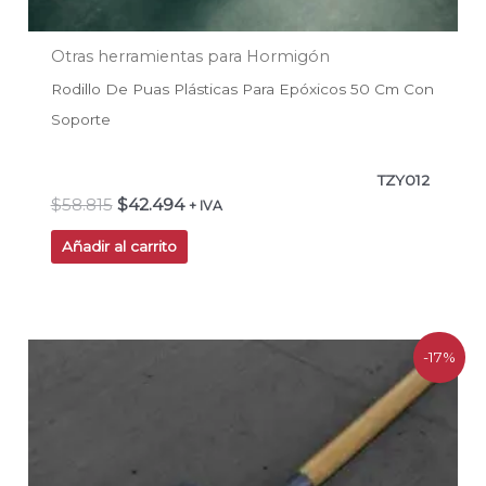
Otras herramientas para Hormigón
Rodillo De Puas Plásticas Para Epóxicos 50 Cm Con
Soporte
TZY012
$
58.815
$
42.494
+ IVA
Añadir al carrito
El
El
-17%
precio
precio
original
actual
era:
es:
$35.286.
$29.403.