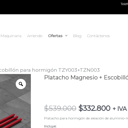
Telé
Maquinaria
Arriendo
Ofertas
Blog
Contáctenos
scobillón para hormigón TZY003+TZN003
El
El
Platacho Magnesio + Escobill
Platacho
precio
prec
Magnesio
original
actu
+
era:
es:
Escobillón
$
539.000
$
332.800
$539.000.
$332
+ IVA
para
hormigón
Platacho para hormigón de aleación de alumini
TZY003+TZN003
Incluye: