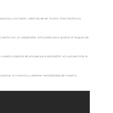
tos y corrosión, además de ser liviano. Esto facilita su
 Cuenta con un adaptador articulado para ajustar el ángulo de
nuestro soporte de anclaje para escobillón, el cual permite la
rovechar al máximo y obtener rentabilidad de nuestra