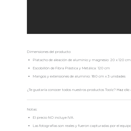
Dimensiones del producto:
Platacho de aleación de aluminio y magnesio: 20 x 120 cm
Escobillón de Fibra Plástica y Metálica: 120 cm
Mangos y extensiones de aluminio: 180 cm x 3 unidades
¿Te gustaría conocer todos nuestros productos Toolz?
Haz clic
Notas:
El precio NO incluye IVA.
Las fotografías son reales y fueron capturadas por el equipo