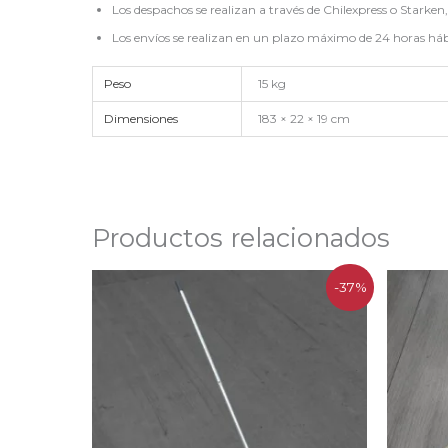
Los despachos se realizan a través de Chilexpress o Starken
Los envíos se realizan en un plazo máximo de 24 horas hábi
Peso
15 kg
Dimensiones
183 × 22 × 19 cm
Productos relacionados
El
El
-37%
precio
precio
original
actual
era:
es:
$176.000.
$111.000.