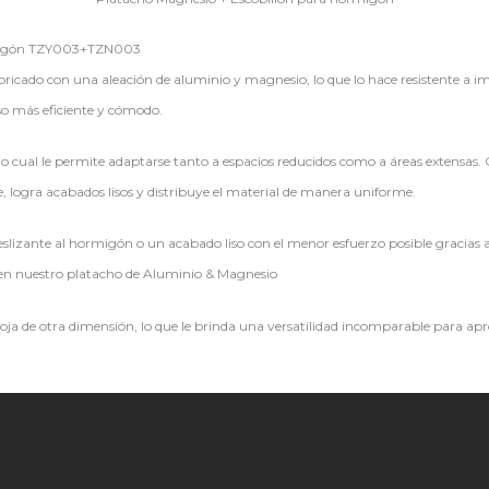
ormigón TZY003+TZN003
ado con una aleación de aluminio y magnesio, lo que lo hace resistente a impac
so más eficiente y cómodo.
o cual le permite adaptarse tanto a espacios reducidos como a áreas extensas.
e, logra acabados lisos y distribuye el material de manera uniforme.
slizante al hormigón o un acabado liso con el menor esfuerzo posible gracias a 
ón en nuestro platacho de Aluminio & Magnesio
oja de otra dimensión, lo que le brinda una versatilidad incomparable para ap