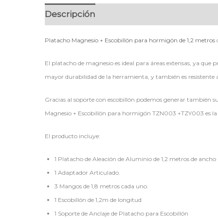
Descripción
Platacho Magnesio + Escobillón para hormigón de 1,2 metros
El platacho de magnesio es ideal para áreas extensas, ya que p
mayor durabilidad de la herramienta, y también es resistente a
Gracias al soporte con escobillón podemos generar también suel
Magnesio + Escobillón para hormigón TZN003 +TZY003 es la 
El producto incluye:
1 Platacho de Aleación de Aluminio de 1,2 metros de ancho
1 Adaptador Articulado.
3 Mangos de 1,8 metros cada uno.
1 Escobillón de 1,2m de longitud
1 Soporte de Anclaje de Platacho para Escobillón