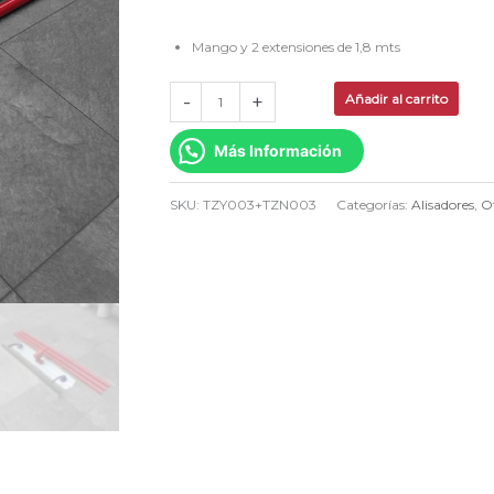
cantidad
Mango y 2 extensiones de 1,8 mts
-
+
Añadir al carrito
Más Información
SKU:
TZY003+TZN003
Categorías:
Alisadores
,
O