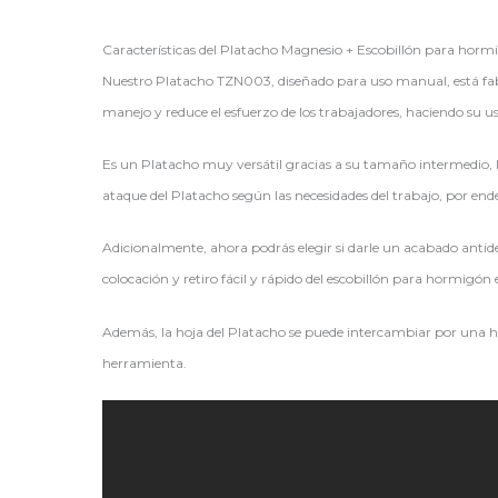
Características del Platacho Magnesio + Escobillón para h
Nuestro Platacho TZN003, diseñado para uso manual, está fabric
manejo y reduce el esfuerzo de los trabajadores, haciendo su u
Es un Platacho muy versátil gracias a su tamaño intermedio, l
ataque del Platacho según las necesidades del trabajo, por end
Adicionalmente, ahora podrás elegir si darle un acabado antide
colocación y retiro fácil y rápido del escobillón para hormig
Además, la hoja del Platacho se puede intercambiar por una h
herramienta.