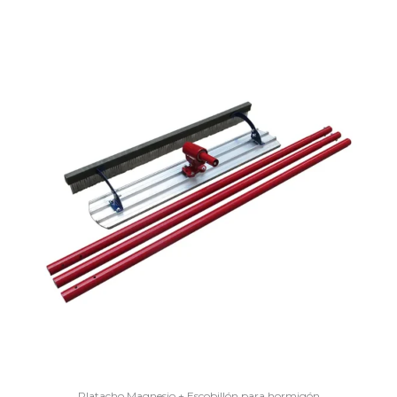
Platacho Magnesio + Escobillón para hormigón