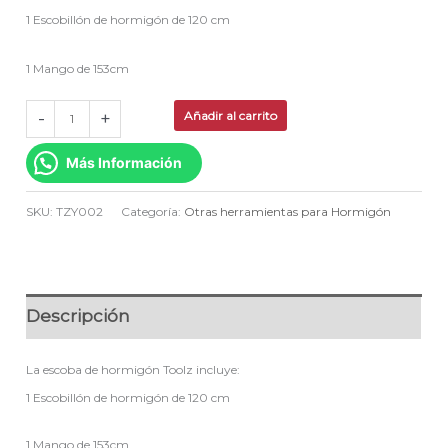
1 Escobillón de hormigón de 120 cm
1 Mango de 153cm
-
+
Añadir al carrito
Más Información
SKU:
TZY002
Categoría:
Otras herramientas para Hormigón
Descripción
La escoba de hormigón Toolz incluye:
1 Escobillón de hormigón de 120 cm
1 Mango de 153cm