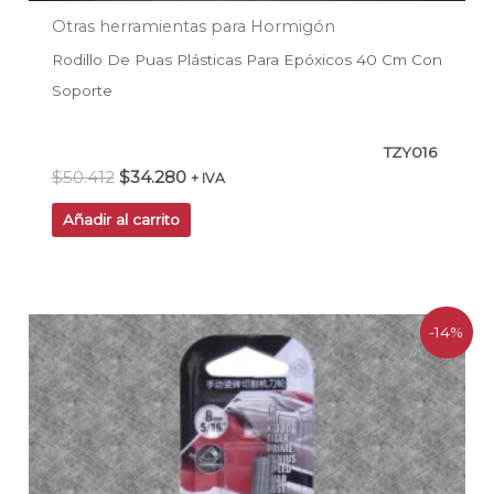
Otras herramientas para Hormigón
Rodillo De Puas Plásticas Para Epóxicos 40 Cm Con
Soporte
TZY016
$
50.412
$
34.280
+ IVA
Añadir al carrito
El
El
-14%
precio
precio
original
actual
era:
es:
$17.639.
$15.118.