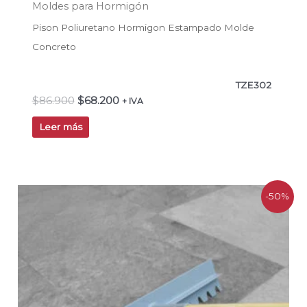
Moldes para Hormigón
Pison Poliuretano Hormigon Estampado Molde
Concreto
TZE302
$
86.900
$
68.200
+ IVA
Leer más
El
El
-50%
precio
precio
original
actual
era:
es:
$67.990.
$33.995.