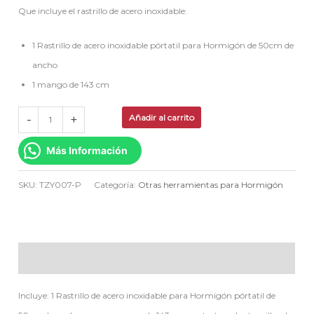
Que incluye el rastrillo de acero inoxidable:
1 Rastrillo de acero inoxidable pórtatil para Hormigón de 50cm de
ancho
1 mango de 143 cm
-
+
Añadir al carrito
Más Información
SKU:
TZY007-P
Categoría:
Otras herramientas para Hormigón
Descripción
Incluye: 1 Rastrillo de acero inoxidable para Hormigón pórtatil de