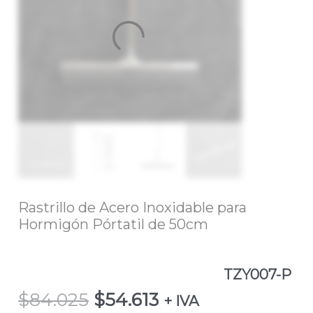
Hormigón
Pórtatil
de
50cmTZY007-
P
cantidad
Rastrillo de Acero Inoxidable para
Hormigón Pórtatil de 50cm
TZY007-P
$
84.025
$
54.613
+ IVA