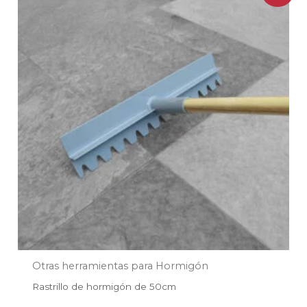
original
actual
era:
es:
$67.990.
$33.995.
Otras herramientas para Hormigón
Rastrillo de hormigón de 50cm