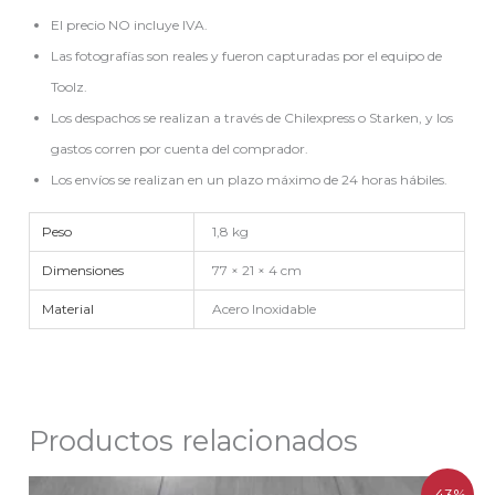
El precio NO incluye IVA.
Las fotografías son reales y fueron capturadas por el equipo de
Toolz.
Los despachos se realizan a través de Chilexpress o Starken, y los
gastos corren por cuenta del comprador.
Los envíos se realizan en un plazo máximo de 24 horas hábiles.
Peso
1,8 kg
Dimensiones
77 × 21 × 4 cm
Material
Acero Inoxidable
Productos relacionados
El
El
-43%