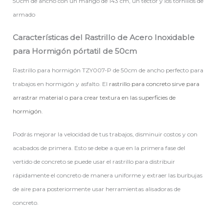
50cm de ancho con un mango de 143 cm, un tector y los tornillos de
armado
Características del Rastrillo de Acero Inoxidable
para Hormigón pórtatil de 50cm
Rastrillo para hormigón TZY007-P de 50cm de ancho perfecto para
trabajos en hormigón y asfalto. El
rastrillo para concreto sirve para
arrastrar material o para crear textura en las superficies de
hormigón
.
Podrás mejorar la velocidad de tus trabajos, disminuir costos y con
acabados de primera. Esto se debe a que en la primera fase del
vertido de concreto se puede usar el rastrillo para distribuir
rápidamente el concreto de manera uniforme y extraer las burbujas
de aire para posteriormente usar herramientas alisadoras de
concreto.