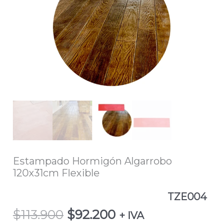
$113.900.
$92.200.
120x31cm
Flexible
TZE004
cantidad
Estampado Hormigón Algarrobo
120x31cm Flexible
TZE004
$
113.900
$
92.200
+ IVA