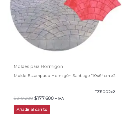
Moldes para Hormigón
Molde Estampado Hormigón Santiago 110x64cm x2
TZE002x2
$
219.200
$
177.600
+ IVA
Añadir al carrito