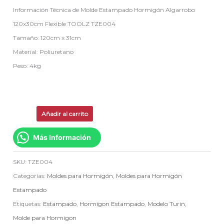
Información Técnica de Molde Estampado Hormigón Algarrobo
120x30cm Flexible TOOLZ TZE004
Tamaño: 120cm x 31cm
Material: Poliuretano
Peso: 4kg
Añadir al carrito
Más Información
SKU:
TZE004
Categorías:
Moldes para Hormigón
,
Moldes para Hormigón
Estampado
Etiquetas:
Estampado
,
Hormigon Estampado
,
Modelo Turin
,
Molde para Hormigon