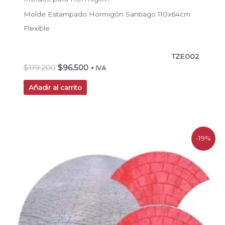
Molde Estampado Hormigón Santiago 110x64cm
Flexible
TZE002
$
119.200
$
96.500
+ IVA
Añadir al carrito
El
El
-19%
precio
precio
original
actual
era:
es:
$219.200.
$177.600.