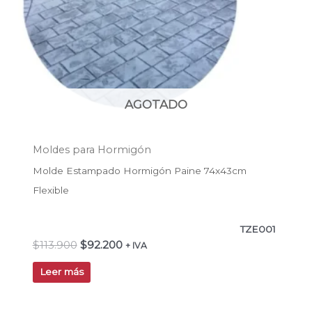
AGOTADO
Moldes para Hormigón
Molde Estampado Hormigón Paine 74x43cm
Flexible
TZE001
$
113.900
$
92.200
+ IVA
Leer más