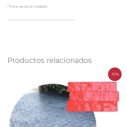
* Para ver otros modelos
————————————————————
Productos relacionados
El
El
-19%
precio
precio
original
actual
era:
es:
$113.900.
$92.200.