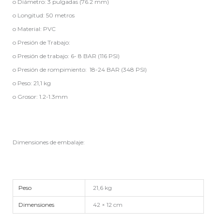
o Diámetro: 3 pulgadas (76.2 mm)
o Longitud: 50 metros
o Material: PVC
o Presión de Trabajo:
o Presión de trabajo: 6- 8 BAR (116 PSI)
o Presión de rompimiento: 18-24 BAR (348 PSI)
o Peso: 21,1 kg
o Grosor: 1.2-1.3mm
Dimensiones de embalaje:
Peso
21,6 kg
Dimensiones
42 × 12 cm