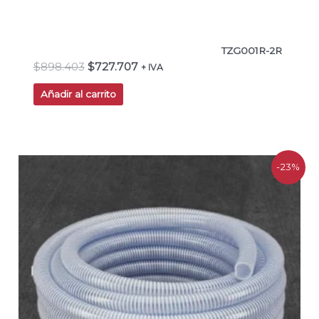
TZG001R-2R
$
898.403
$
727.707
+ IVA
Añadir al carrito
El
El
-23%
precio
precio
original
actual
era:
es:
$69.400.
$53.100.