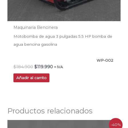
Maquinaria Bencinera
Motobomba de agua 3 pulgadas 5.5 HP bomba de
agua bencina gasolina
WP-002
$
184.900
$
119.990
+ IVA
Añadir al carrito
Productos relacionados
El
El
-40%
precio
precio