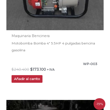
Maquinaria Bencinera
Motobomba Bomba 4″ 5.5HP 4 pulgadas bencina
gasolina
WP-003
$
240.400
$
173.100
+ IVA
Añadir al carrito
El
El
-19%
precio
precio