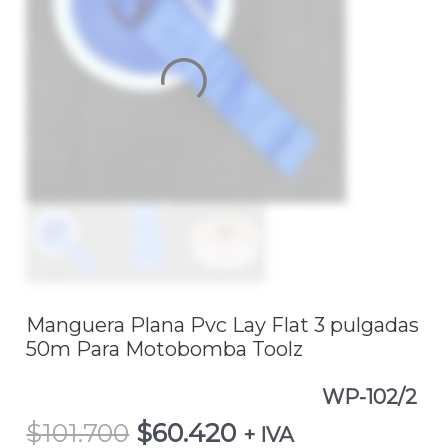
$101.700.
$60.420.
Flat
3
pulgadas
50m
Para
Motobomba
Toolz
WP-
102/2
cantidad
Manguera Plana Pvc Lay Flat 3 pulgadas
50m Para Motobomba Toolz
WP-102/2
$
101.700
$
60.420
+ IVA