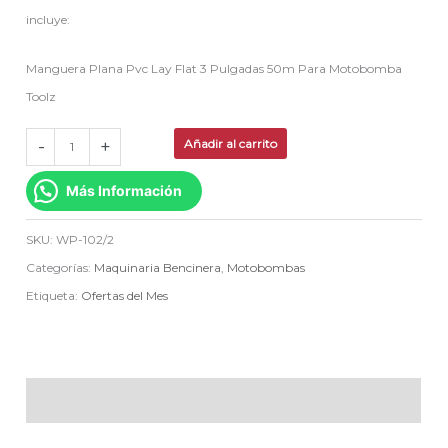
incluye:
Manguera Plana Pvc Lay Flat 3 Pulgadas 50m Para Motobomba
Toolz
-
+
Añadir al carrito
Más Información
SKU:
WP-102/2
Categorías:
Maquinaria Bencinera
,
Motobombas
Etiqueta:
Ofertas del Mes
Descripción