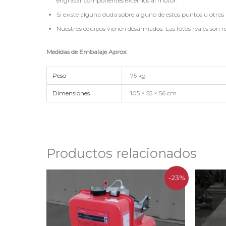
engrasar componentes externos al motor.
Si existe alguna duda sobre alguno de estos puntos u otros 
Nuestros equipos vienen desarmados. Las fotos reales son r
Medidas de Embalaje Aprox:
Peso
75 kg
Dimensiones
105 × 55 × 56 cm
Productos relacionados
El
El
-23%
precio
precio
original
actual
era:
es:
$999.990.
$769.990.