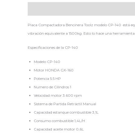
Descripción
Placa Compactadora Bencinera Toolz modelo CP-140 está equi
vibración equivalente a 1500kg. Esto lo hace una herramienta 
Especificaciones de la CP-140
Modelo CP-140
Motor HONDA GX-160
Potencia 5.5 HP
Numero de Cilindros 1
Velocidad motor 3.600 rpm
Sistema de Partida Retráctil Manual
Capacidad estanque combustible 3,1L
Consumo combustible 1,4L/H
Capacidad aceite motor 0,6L