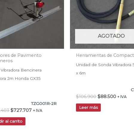
AGOTADO
dores de Pavimento
Herramientas de Compact
ineros
Unidad de Sonda Vibrador
 Vibradora Bencinera
x 6m
dora 2m Honda GX35
C
$
106.900
$
88.500
+ IVA
TZG001R-2R
Leer más
.403
$
727.707
+ IVA
ir al carrito