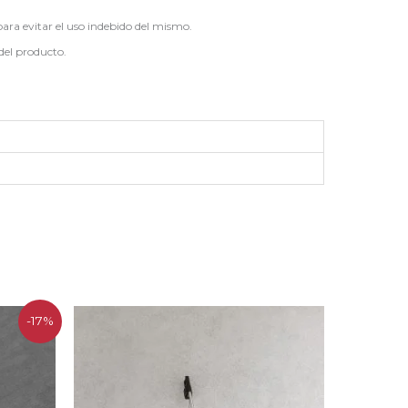
para evitar el uso indebido del mismo.
del producto.
-17%
.