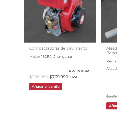
Compactadoras de pavimento
Alisa
Benc
Motor 192FA Changchai
Regla
Alisa
RR-1000-M
$
999.990
$
769.990
+ IVA
Añadir al carrito
$
898
Añad