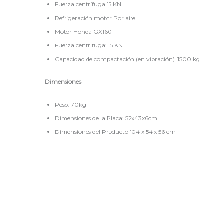
Fuerza centrífuga 15 KN
Refrigeración motor Por aire
Motor Honda GX160
Fuerza centrífuga: 15 KN
Capacidad de compactación (en vibración): 1500 kg
Dimensiones
Peso: 70kg
Dimensiones de la Placa: 52x43x6cm
Dimensiones del Producto 104 x 54 x 56 cm