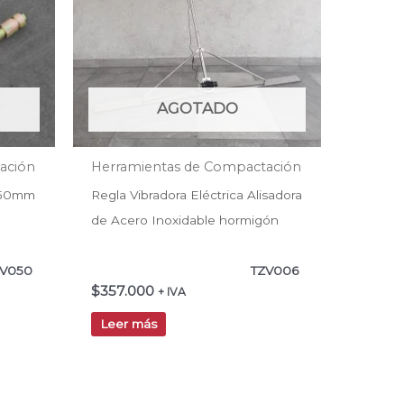
AGOTADO
ación
Herramientas de Compactación
a 50mm
Regla Vibradora Eléctrica Alisadora
de Acero Inoxidable hormigón
V050
TZV006
$
357.000
+ IVA
Leer más