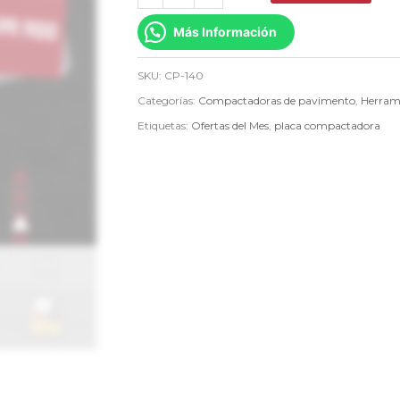
15kN
Más Información
CP-
140
SKU:
CP-140
cantidad
Categorías:
Compactadoras de pavimento
,
Herram
Etiquetas:
Ofertas del Mes
,
placa compactadora