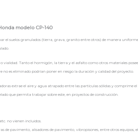
 Honda modelo CP-140
l suelos granulados (tierra, grava, granito entre otros) de manera uniforme. 
lado.
o vialidad. Tanto el hormigón, la tierra y el asfalto como otros materiales pose
re no es eliminado podrían poner en riesgo la duración y calidad del proyecto.
oras extrae el aire y agua atrapado entre las partículas sólidas y comprime 
velado que permita trabajar sobre este, en proyectos de construcción.
etc. no vienen incluidos.
s de pavimento, alisadores de pavimento, vibropisones, entre otros equipos, el