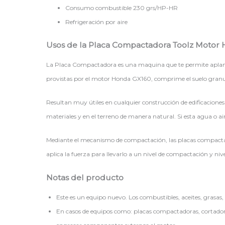
Consumo combustible 230 grs/HP-HR
Refrigeración por aire
Usos de la Placa Compactadora Toolz Motor
La Placa Compactadora es una maquina que te permite aplanar e
provistas por el motor Honda GX160, comprime el suelo granu
Resultan muy útiles en cualquier construcción de edificaciones 
materiales y en el terreno de manera natural. Si esta agua o ai
Mediante el mecanismo de compactación, las placas compactad
aplica la fuerza para llevarlo a un nivel de compactación y ni
Notas del producto
Este es un equipo nuevo. Los combustibles, aceites, grasas, 
En casos de equipos como: placas compactadoras, cortadora