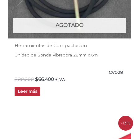
AGOTADO
Herramientas de Compactación
Unidad de Sonda Vibradora 28mm x 6m
CV028
$
80.200
$
66.400
+ IVA
Leer más
El
El
-13%
precio
precio
original
actual
era:
es: