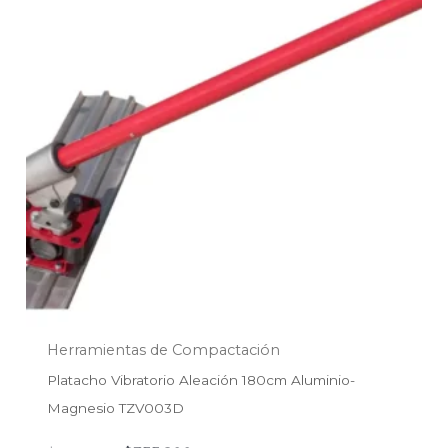
$406.800.
$355.200.
Herramientas de Compactación
Platacho Vibratorio Aleación 180cm Aluminio-
Magnesio TZV003D