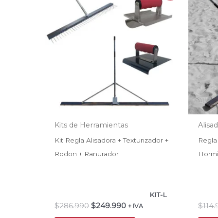
original
actual
era:
es:
$286.990.
$249.990.
Kits de Herramientas
Alisa
Kit Regla Alisadora + Texturizador +
Regla
Rodon + Ranurador
Horm
KIT-L
$
286.990
$
249.990
$
114
+ IVA