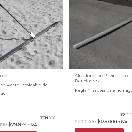
original
actual
original
actual
era:
es:
era:
es:
$114.990.
$79.824.
$200.000.
$135.0
dores
Alisadores de Pavimento
Bencineros
 de Acero Inoxidable de
Regla Alisadora para hormi
igón
TZG0
TZN001
$
200.000
$
135.000
+ IVA
.990
$
79.824
+ IVA