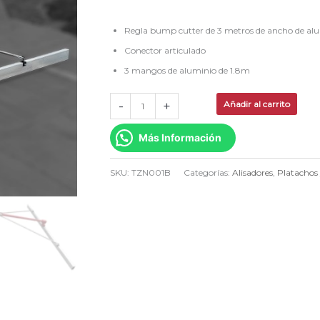
Regla bump cutter de 3 metros de ancho de al
Conector articulado
3 mangos de aluminio de 1.8m
-
+
Añadir al carrito
Más Información
SKU:
TZN001B
Categorías:
Alisadores
,
Platachos