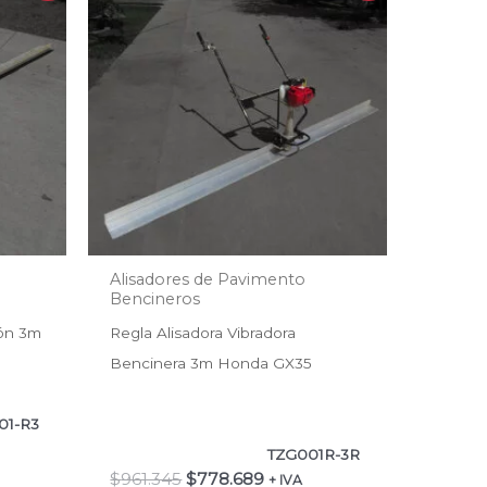
original
actual
era:
es:
00.
$961.345.
$778.689.
Alisadores de Pavimento
Bencineros
gón 3m
Regla Alisadora Vibradora
Bencinera 3m Honda GX35
01-R3
TZG001R-3R
$
961.345
$
778.689
+ IVA