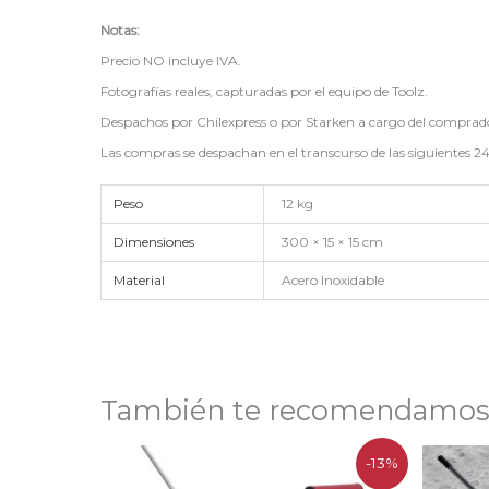
Notas:
Precio NO incluye IVA.
Fotografías reales, capturadas por el equipo de Toolz.
Despachos por Chilexpress o por Starken a cargo del comprad
Las compras se despachan en el transcurso de las siguientes 24
Peso
12 kg
Dimensiones
300 × 15 × 15 cm
Material
Acero Inoxidable
También te recomendamo
El
El
-13%
precio
precio