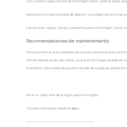
Con nuestra regla cercha de hormigón Toolz, podrás alisar gra
Aprovecha la oportunidad de adquirir una regla cercha manua
Las cerchas, reglas, llanas y platachos para hormigón, tanto 
Recomendaciones de mantenimiento
Para aumentar la durabilidad de tus herramientas para hormig
herramientas duren por años, ya que el hormigón puede ser co
mantener lubricadas las partes móviles de cualquier platacho o
Mira un video real de la regla para hormigón.
Conoce mas sobre nosotros
aquí.
————————————————————