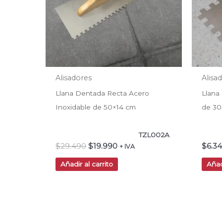
Alisadores
Alisa
Llana Dentada Recta Acero
Llana
Inoxidable de 50×14 cm
de 30
TZL002A
$
29.490
$
19.990
$
6.3
+ IVA
Añadir al carrito
Añad