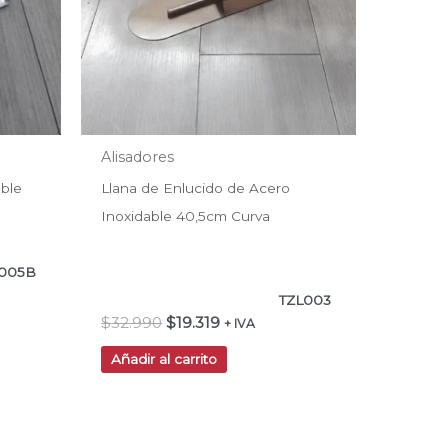
Alisadores
able
Llana de Enlucido de Acero
Inoxidable 40,5cm Curva
005B
TZL003
$
32.990
$
19.319
+ IVA
Añadir al carrito