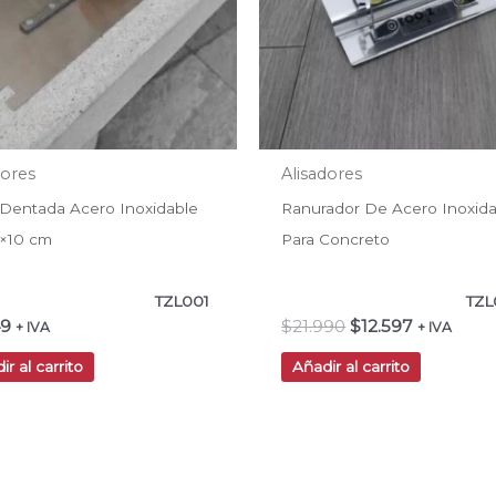
dores
Alisadores
 Dentada Acero Inoxidable
Ranurador De Acero Inoxid
×10 cm
Para Concreto
TZL001
TZL
49
$
21.990
$
12.597
+ IVA
+ IVA
ir al carrito
Añadir al carrito