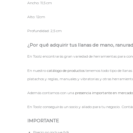
Ancho: 11,5 cm
Alto: 12cm
Profundidad: 2,5 cm
¿Por qué adquirir tus llanas de mano, ranurad
En Toolz encontrarás gran variedad de herramientas para concr
En nuestro
catálogo de productos
tenemos todo tipo de llanas
platachos y reglas, manuales y vibratorias y otras herramienta
Además contamos con una
presencia importante en mercadol
En Toolz conseguirás un socio y aliado para tu negocio. Cont
IMPORTANTE
Precio no incluye IVA.