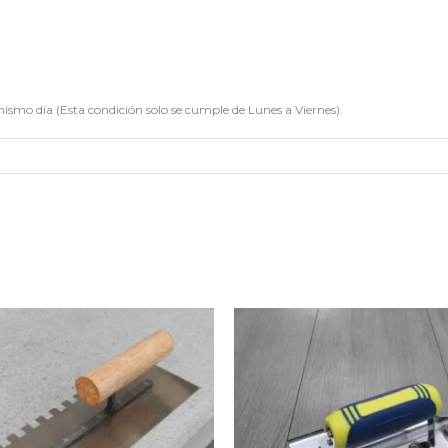
ismo día (Esta condición solo se cumple de Lunes a Viernes).
El
El
precio
precio
original
actual
era:
es:
$21.990.
$12.597.