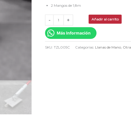
Mango
2 Mangos de 1,8m
Largo
-
+
Añadir al carrito
TZL005C
cantidad
Más Información
SKU:
TZL005C
Categorías:
Llanas de Mano
,
Otra