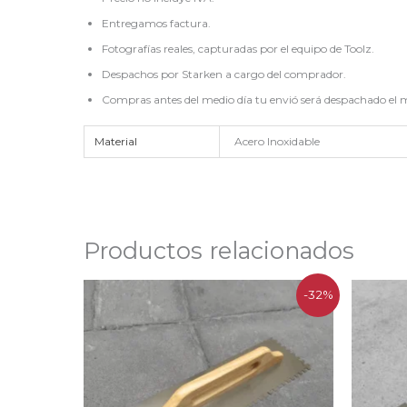
Entregamos factura.
Fotografías reales, capturadas por el equipo de Toolz.
Despachos por Starken a cargo del comprador.
Compras antes del medio día tu envió será despachado el m
Material
Acero Inoxidable
Productos relacionados
El
El
-32%
precio
precio
original
actual
era:
es:
$29.490.
$19.990.