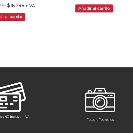
490
$
16.798
+ IVA
Añadir al carrito
ir al carrito
ios NO incluyen IVA
Fotografías reales