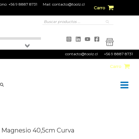
fono:
+56 9 8887 8731
Mail:
contacto@toolz.cl
Carro
Búsqueda
de
productos
contacto@toolz.cl
+56 9 8887 8731
Carro
Buscar
e Magnesio 40,5cm Curva