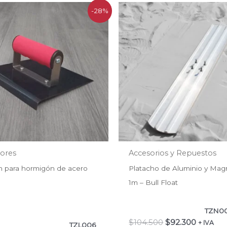
El
El
El
El
-28%
precio
precio
precio
precio
original
actual
original
actual
era:
es:
era:
es:
$23.490.
$16.798.
$104.500.
$92.300
dores
Accesorios y Repuestos
 para hormigón de acero
Platacho de Aluminio y Mag
1m – Bull Float
TZN0
$
104.500
$
92.300
+ IVA
TZL006