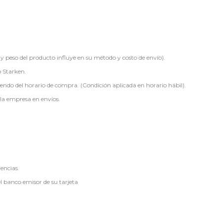
peso del producto influye en su método y costo de envío).
o Starken.
endo del horario de compra. (Condición aplicada en horario hábil).
la empresa en envíos.
encias.
 banco emisor de su tarjeta