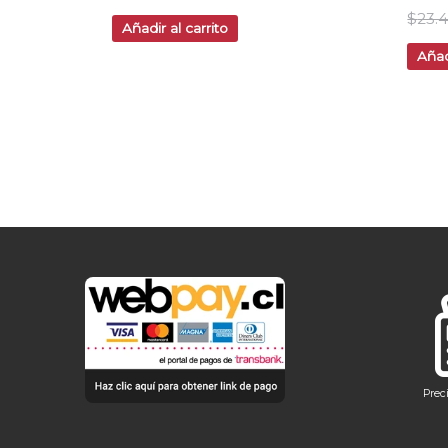
$
23.
Añadir al carrito
Añad
Prec