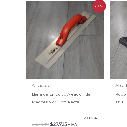
El
El
-16%
precio
precio
original
actual
era:
es:
$32.990.
$27.723.
Alisadores
Alisa
Llana de Enlucido Aleación de
Rodón
Magnesio 40,5cm Recta
azul
TZL004
$
32.990
$
27.723
+ IVA