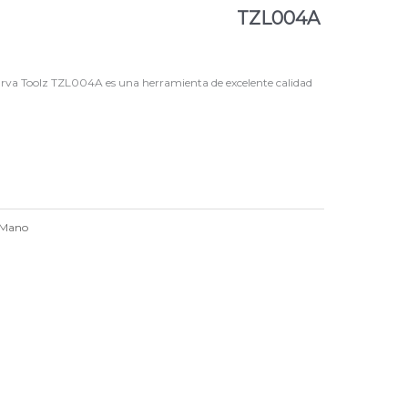
TZL004A
rva Toolz TZL004A es una herramienta de excelente calidad
 Mano