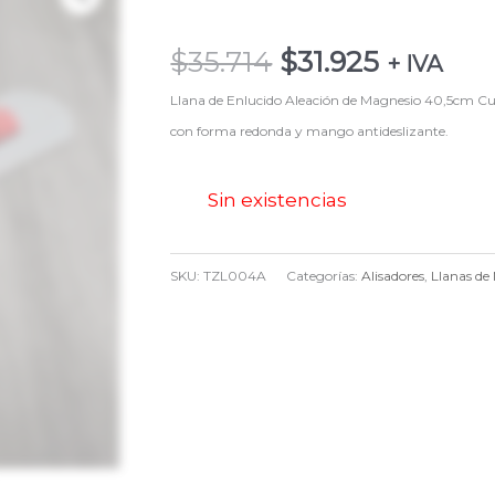
precio
precio
original
actual
$
35.714
$
31.925
era:
es:
+ IVA
$35.714.
$31.925.
Llana de Enlucido Aleación de Magnesio 40,5cm Cu
con forma redonda y mango antideslizante.
Sin existencias
SKU:
TZL004A
Categorías:
Alisadores
,
Llanas de