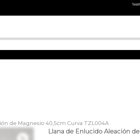
Telé
ción de Magnesio 40,5cm Curva TZL004A
El
El
Llana de Enlucido Aleación d