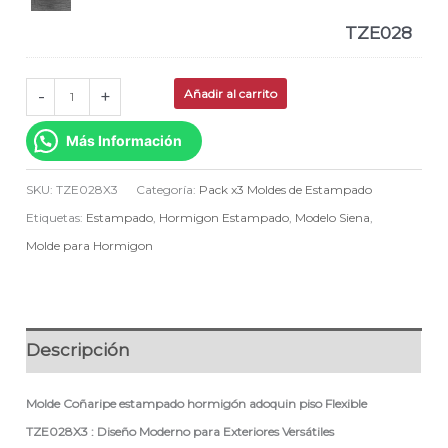
TZE028
-
+
Añadir al carrito
Más Información
SKU:
TZE028X3
Categoría:
Pack x3 Moldes de Estampado
Etiquetas:
Estampado
,
Hormigon Estampado
,
Modelo Siena
,
Molde para Hormigon
Descripción
Molde
Coñaripe
estampado hormigón adoquin piso Flexible
TZE028X3 : Diseño Moderno para Exteriores Versátiles