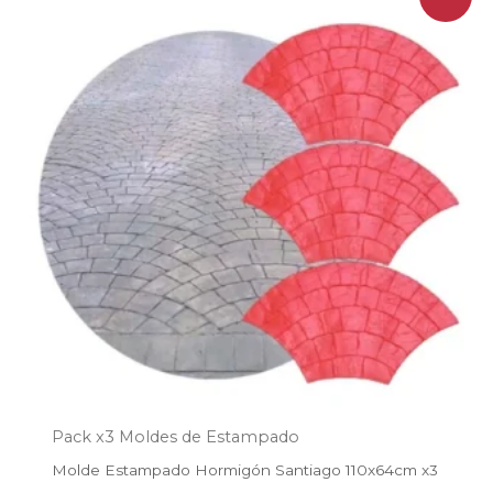
precio
precio
original
actual
era:
es:
$314.500.
$254.800.
Pack x3 Moldes de Estampado
Molde Estampado Hormigón Santiago 110x64cm x3