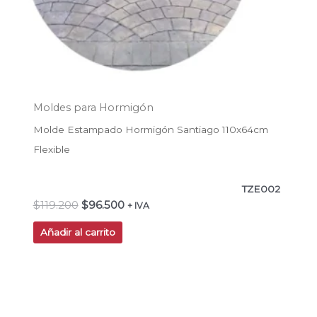
Moldes para Hormigón
Molde Estampado Hormigón Santiago 110x64cm
Flexible
TZE002
$
119.200
$
96.500
+ IVA
Añadir al carrito