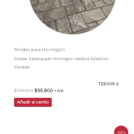
Moldes para Hormigón
Molde Estampado Hormigón Valdivia 62x62cm
Flexible
TZE005-2
$
118.300
$
95.800
+ IVA
Añadir al carrito
El
El
-19%