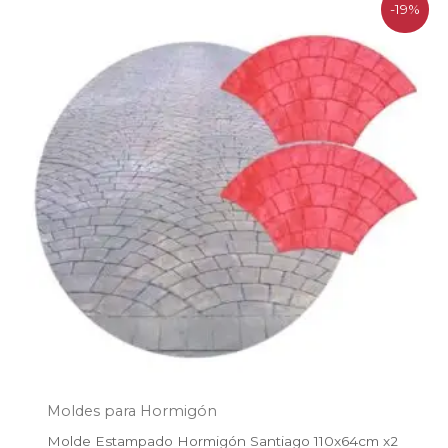
El
El
-19%
precio
precio
original
actual
era:
es:
$219.200.
$177.600.
Moldes para Hormigón
Molde Estampado Hormigón Santiago 110x64cm x2