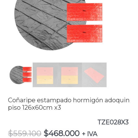
$559.100.
$468.000.
adoquin
piso
126x60cm
x3TZE028X3
cantidad
Coñaripe estampado hormigón adoquin
piso 126x60cm x3
TZE028X3
$
559.100
$
468.000
+ IVA