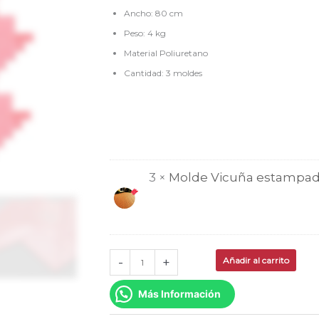
90x80cm
Ancho: 80 cm
TZE021X3
Peso: 4 kg
cantidad
Material Poliuretano
Cantidad: 3 moldes
3 ×
Molde Vicuña estampad
-
+
Añadir al carrito
Más Información