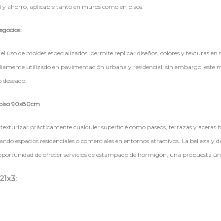
 y ahorro, aplicable tanto en muros como en pisos.
egocios:
uso de moldes especializados, permite replicar diseños, colores y texturas en 
pliamente utilizado en pavimentación urbana y residencial, sin embargo, este m
o deseado.
 piso 90x80cm
xturizar prácticamente cualquier superficie como paseos, terrazas y aceras hast
mando espacios residenciales o comerciales en entornos atractivos. La belleza 
a oportunidad de ofrecer servicios de estampado de hormigón, una propuesta ún
21x3: