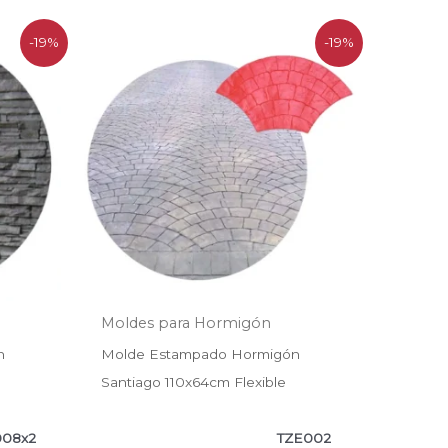
El
El
-19%
-19%
precio
precio
original
actual
era:
es:
$119.200.
$96.500.
Moldes para Hormigón
n
Molde Estampado Hormigón
Santiago 110x64cm Flexible
008x2
TZE002