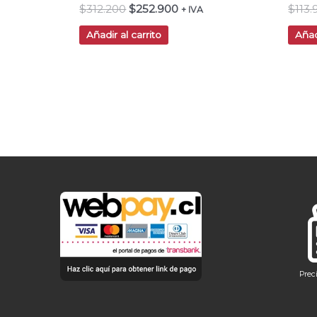
$
312.200
$
252.900
$
113
+ IVA
Añadir al carrito
Añad
Prec