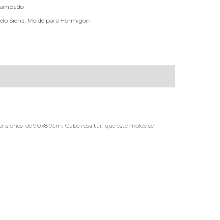
stampado
elo Siena
,
Molde para Hormigon
mensiones de 90x80cm. Cabe resaltar, que este molde se