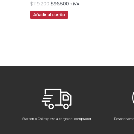
$
119.200
$
96.500
+ IVA
Añadir al carrito
Starken o Chilexpress a cargo del comprador
Despachamos 