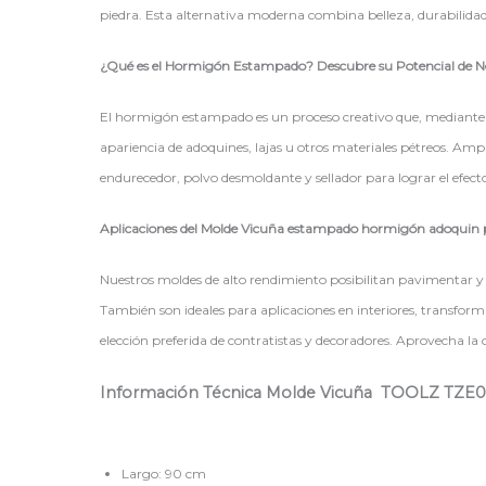
piedra. Esta alternativa moderna combina belleza, durabilidad
¿Qué es el Hormigón Estampado? Descubre su Potencial de N
El hormigón estampado es un proceso creativo que, mediante el 
apariencia de adoquines, lajas u otros materiales pétreos. Am
endurecedor, polvo desmoldante y sellador para lograr el efect
Aplicaciones del Molde Vicuña estampado hormigón adoquin
Nuestros moldes de alto rendimiento posibilitan pavimentar y te
También son ideales para aplicaciones en interiores, transfor
elección preferida de contratistas y decoradores. Aprovecha l
Información Técnica Molde Vicuña TOOLZ
TZE0
Largo: 90 cm