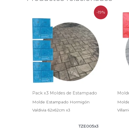
El
El
-19%
precio
precio
original
actual
era:
es:
$312.200.
$252.900.
Pack x3 Moldes de Estampado
Mold
Molde Estampado Hormigón
Mold
Valdivia 62x62cm x3
Villar
TZE005x3