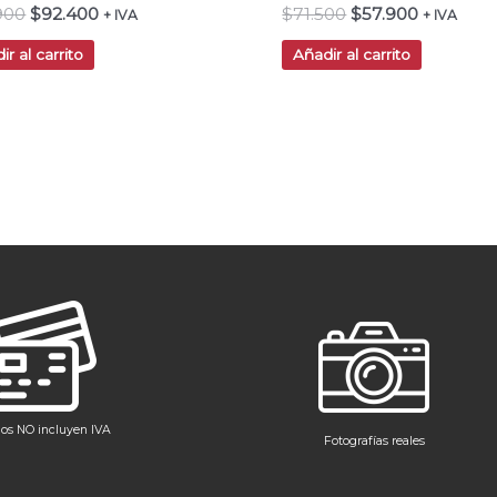
.900
$
92.400
$
71.500
$
57.900
+ IVA
+ IVA
ir al carrito
Añadir al carrito
ios NO incluyen IVA
Fotografías reales