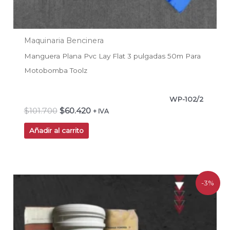
Maquinaria Bencinera
Manguera Plana Pvc Lay Flat 3 pulgadas 50m Para
Motobomba Toolz
WP-102/2
$
101.700
$
60.420
+ IVA
Añadir al carrito
El
El
-3%
precio
precio
original
actual
era:
es:
$272.457.
$264.697.