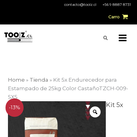
Ir
contacto@toolz.cl
+56 9 8887 8731
al
Carro
contenido
Buscar
Home
»
Tienda
»
Kit 5x Endurecedor para
Estampado de 25kg Color CastañoTZCH-009-
SX5
El
El
Kit 5x
Kit
-13%
precio
precio
5x
original
actual
Endurecedor
era:
es:
para