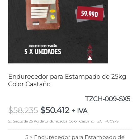
$58.235.
$50.412.
Estampado
de
25kg
Color
CastañoTZCH-
009-
SX5
cantidad
Endurecedor para Estampado de 25kg
Color Castaño
TZCH-009-SX5
$
58.235
$
50.412
+ IVA
5x Sacos de 25 Kg de Endurecedor Color Castaño TZCH-009-S
5 ×
Endurecedor para Estampado de