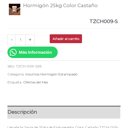
Hormigón 25kg Color Castaño
TZCH009-S
-
+
Añadir al carrito
Más Información
SKU:
TZCH-009-SX5
Categoría:
Insumos Hormigón Estampado
Etiqueta:
Ofertas del Mes
Descripción
Llevate 5x Sacos de 25 Kg de Endurecedor Color Castaño TZCH-009-