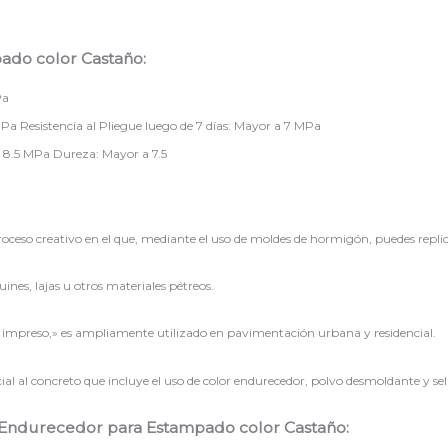
do color Castaño:
Pa
Pa Resistencia al Pliegue luego de 7 días: Mayor a 7 MPa
a 8.5 MPa Dureza: Mayor a 7.5
so creativo en el que, mediante el uso de moldes de hormigón, puedes replicar 
ines, lajas u otros materiales pétreos.
preso,» es ampliamente utilizado en pavimentación urbana y residencial.
cial al concreto que incluye el uso de color endurecedor, polvo desmoldante y sel
 Endurecedor para Estampado color Castaño: