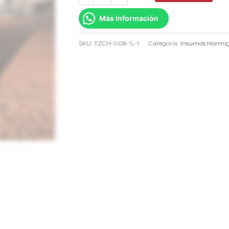
CastañoTZCH009-
Más Información
S
cantidad
SKU:
TZCH-008-S.-1
Categoría:
Insumos Hormi