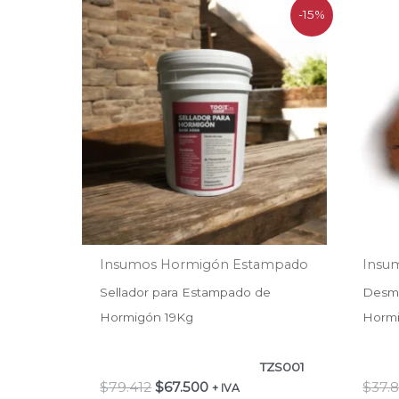
El
El
-15%
precio
precio
original
actual
era:
es:
$79.412.
$67.500.
Insumos Hormigón Estampado
Insu
Sellador para Estampado de
Desmo
Hormigón 19Kg
Hormi
TZS001
$
79.412
$
67.500
$
37.
+ IVA