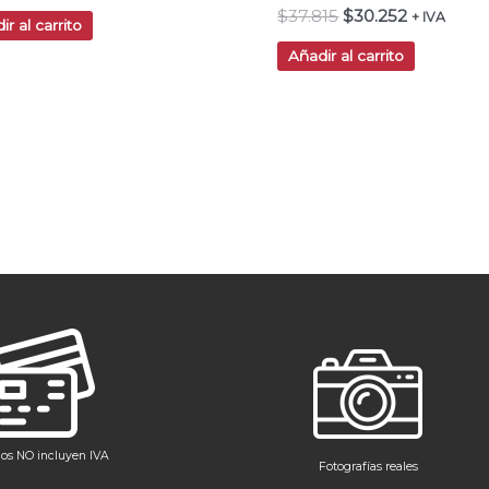
$
37.815
$
30.252
+ IVA
ir al carrito
Añadir al carrito
ios NO incluyen IVA
Fotografías reales