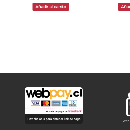
Añadir al carrito
Añad
Prec