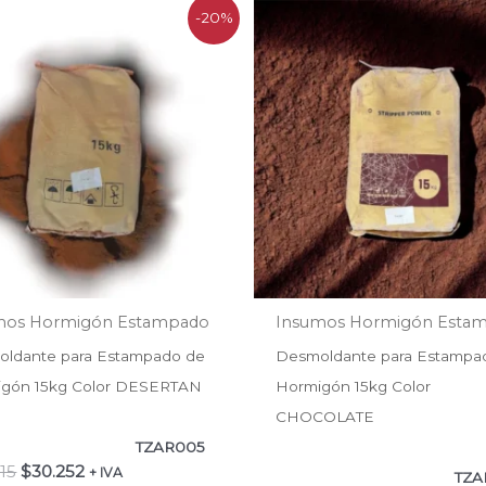
El
El
El
El
-20%
precio
precio
precio
precio
original
actual
original
actual
era:
es:
era:
es:
$37.815.
$30.252.
$37.815.
$30.252.
mos Hormigón Estampado
Insumos Hormigón Esta
ldante para Estampado de
Desmoldante para Estampa
gón 15kg Color DESERTAN
Hormigón 15kg Color
CHOCOLATE
TZAR005
815
$
30.252
+ IVA
TZA