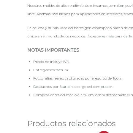
Nuestros moldes de alto rendimiento e insumos permiten pavimen
libre. Además, son ideales para aplicaciones en interiores, tra
La belleza y durabilidad del hormigón estampado hacen de esta
única en el mundo de los negocios. ¡No esperes más para darle
NOTAS IMPORTANTES
Precio no incluye IVA.
Entregamos factura.
Fotografías reales, capturadas por el equipo de Toolz.
Despachos por Starken a cargo del comprador.
Compras antes del medio día tu envió será despachado el m
Productos relacionados