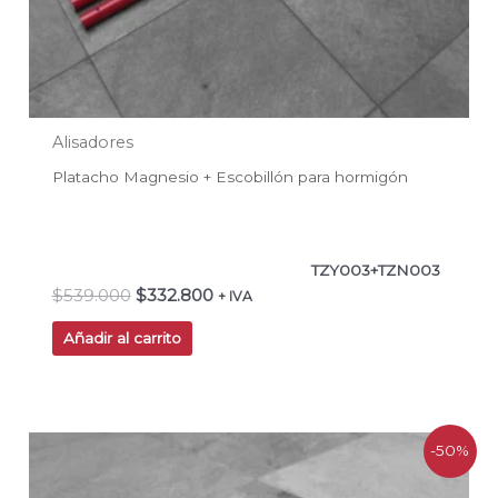
Alisadores
Platacho Magnesio + Escobillón para hormigón
TZY003+TZN003
$
539.000
$
332.800
+ IVA
Añadir al carrito
El
El
-50%
precio
precio
original
actual