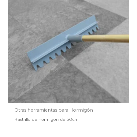
era:
es:
$67.990.
$33.995.
Otras herramientas para Hormigón
Rastrillo de hormigón de 50cm