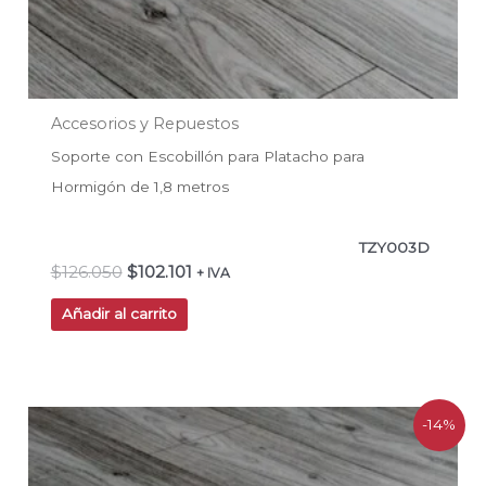
Accesorios y Repuestos
Soporte con Escobillón para Platacho para
Hormigón de 1,8 metros
TZY003D
$
126.050
$
102.101
+ IVA
Añadir al carrito
El
El
-14%
precio
precio
original
actual
era:
es: