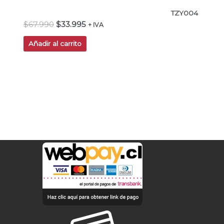
TZY004
$
67.990
$
33.995
+ IVA
Añadir al carrito