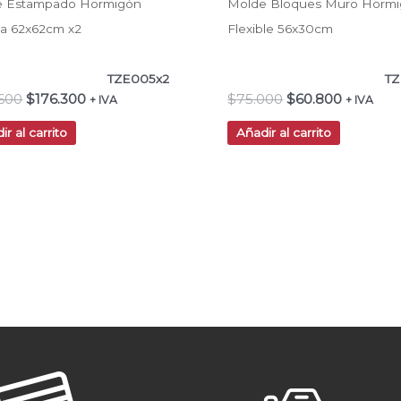
e Estampado Hormigón
Molde Bloques Muro Horm
via 62x62cm x2
Flexible 56x30cm
TZE005x2
TZ
.600
$
176.300
$
75.000
$
60.800
+ IVA
+ IVA
ir al carrito
Añadir al carrito