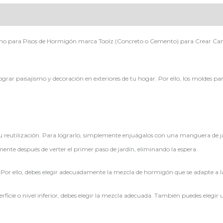
leno para Pisos de Hormigón marca Toolz (Concreto o Cemento) para Crear Cam
ograr paisajismo y decoración en exteriores de tu hogar. Por ello, los moldes p
u reutilización. Para lograrlo, simplemente enjuágalos con una manguera de j
ente después de verter el primer paso de jardín, eliminando la espera.
Por ello, debes elegir adecuadamente la mezcla de hormigón que se adapte a la 
uperficie o nivel inferior, debes elegir la mezcla adecuada. También puedes eleg