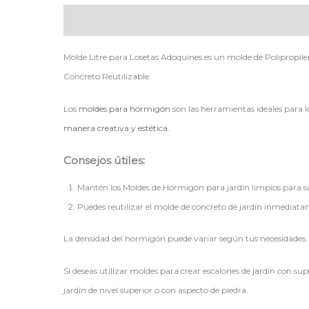
Descripción
Molde Litre para Losetas Adoquines es un molde de Polipropi
Concreto Reutilizable.
Los
moldes para hormigón
son las herramientas ideales para l
manera creativa y estética
.
Consejos útiles:
Mantén los Moldes de Hormigón para jardín limpios para s
Puedes reutilizar el molde de concreto de jardín inmediatam
La densidad del hormigón puede variar según tus necesidades. 
Si deseas utilizar moldes para crear escalones de jardín con s
jardín de nivel superior o con aspecto de piedra.