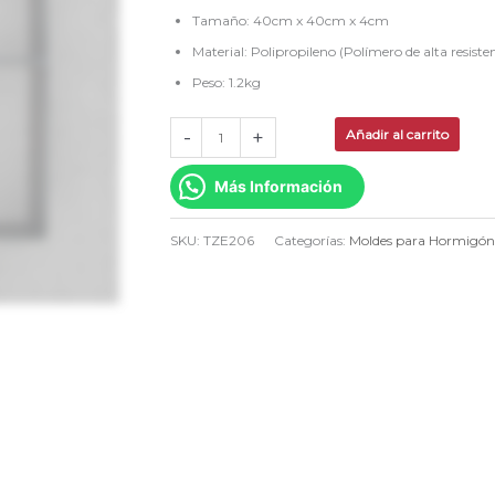
cantidad
Tamaño: 40cm x 40cm x 4cm
Material: Polipropileno (Polímero de alta resiste
Peso: 1.2kg
-
+
Añadir al carrito
Más Información
SKU:
TZE206
Categorías:
Moldes para Hormigó