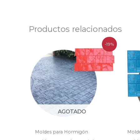
Productos relacionados
El
El
-19%
precio
precio
original
actual
era:
es:
$113.900.
$92.200.
AGOTADO
Moldes para Hormigón
Mold