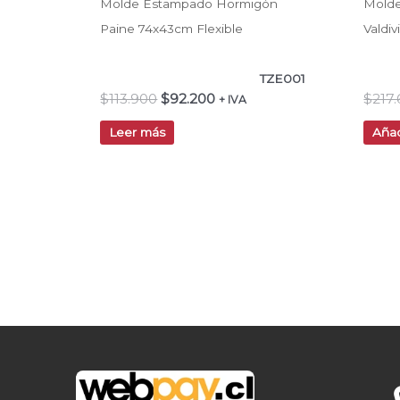
Molde Estampado Hormigón
Mold
Paine 74x43cm Flexible
Valdi
TZE001
$
113.900
$
92.200
$
217
+ IVA
Leer más
Añad