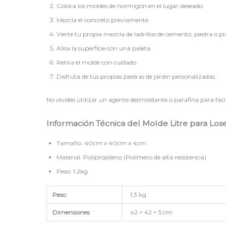
Coloca los moldes de hormigón en el lugar deseado.
Mezcla el concreto previamente.
Vierte tu propia mezcla de ladrillos de cemento, piedra o pi
Alisa la superficie con una paleta.
Retira el molde con cuidado.
Disfruta de tus propias piedras de jardín personalizadas.
No olvides utilizar un agente desmoldante o parafina para facil
Información Técnica del Molde Litre para Lo
Tamaño: 40cm x 40cm x 4cm
Material: Polipropileno (Polímero de alta resistencia)
Peso: 1.2kg
Peso
1,3 kg
Dimensiones
42 × 42 × 5 cm