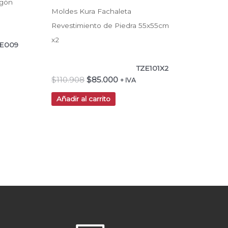
igón
Moldes Kura Fachaleta
Revestimiento de Piedra 55x55cm
x2
E009
TZE101X2
$
110.908
$
85.000
+ IVA
Añadir al carrito