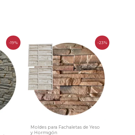
El
El
-19%
-23%
precio
precio
original
actual
era:
es:
$110.908.
$85.000.
Moldes para Fachaletas de Yeso
y Hormigón