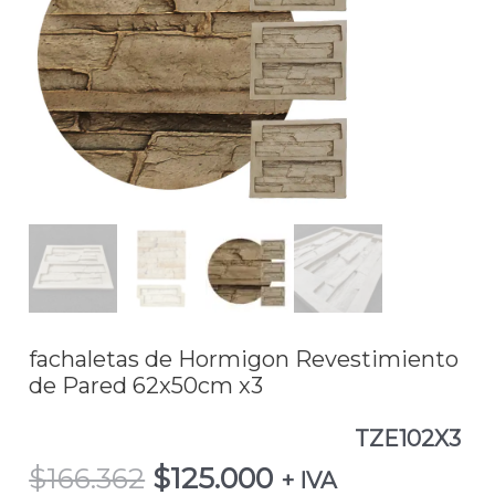
$166.362.
$125.000.
de
Hormigon
Revestimiento
de
Pared
62x50cm
x3TZE102X3
cantidad
fachaletas de Hormigon Revestimiento
de Pared 62x50cm x3
TZE102X3
$
166.362
$
125.000
+ IVA