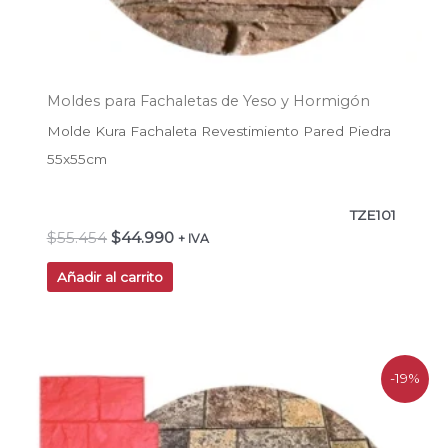
Moldes para Fachaletas de Yeso y Hormigón
Molde Kura Fachaleta Revestimiento Pared Piedra
55x55cm
TZE101
$
55.454
$
44.990
+ IVA
Añadir al carrito
El
El
-19%
precio
precio
original
actual
era:
es:
$209.500.
$169.700.