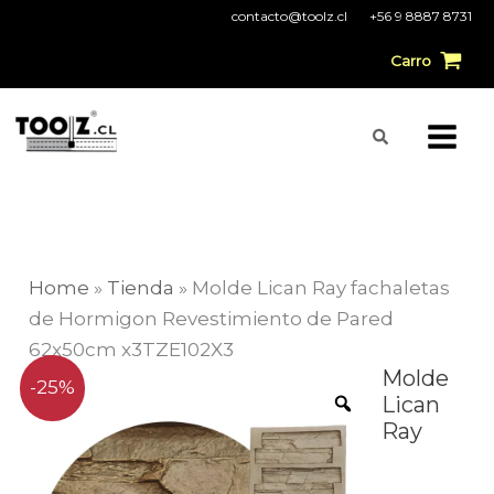
Ir
contacto@toolz.cl
+56 9 8887 8731
al
Carro
contenido
Buscar
Home
»
Tienda
»
Molde Lican Ray fachaletas
de Hormigon Revestimiento de Pared
62x50cm x3TZE102X3
El
El
Molde
Molde
-25%
Lican
precio
precio
Lican
Ray
original
actual
Ray
era:
es:
fachaletas