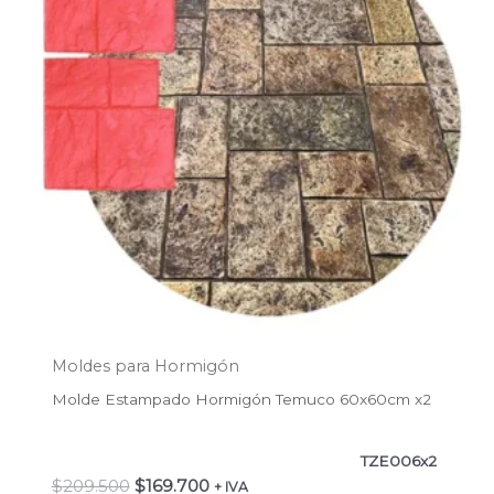
Moldes para Hormigón
Molde Estampado Hormigón Temuco 60x60cm x2
TZE006x2
$
209.500
$
169.700
+ IVA