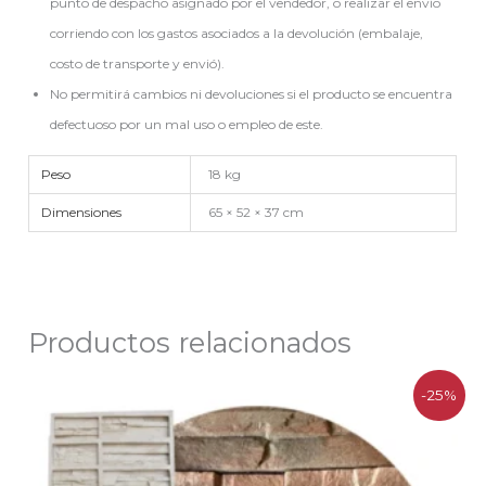
punto de despacho asignado por el vendedor, o realizar el envío
corriendo con los gastos asociados a la devolución (embalaje,
costo de transporte y envió).
No permitirá cambios ni devoluciones si el producto se encuentra
defectuoso por un mal uso o empleo de este.
Peso
18 kg
Dimensiones
65 × 52 × 37 cm
Productos relacionados
El
El
-25%
precio
precio
original
actual
era:
es:
$166.362.
$125.000.