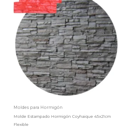
original
actual
era:
es:
$38.900.
$31.500.
Moldes para Hormigón
Molde Estampado Hormigón Coyhaique 45x21cm
Flexible