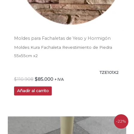
Moldes para Fachaletas de Yeso y Hormigón
Moldes Kura Fachaleta Revestimiento de Piedra
55x55cm x2
TZE101X2
$
110.908
$
85.000
+ IVA
Añadir al carrito
El
El
-22%
precio
precio
original
actual