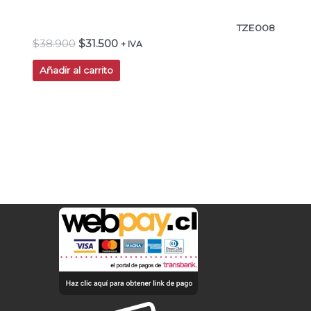
TZE008
$
38.900
$
31.500
+ IVA
Añadir al carrito