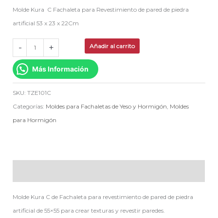
Molde Kura C Fachaleta para Revestimiento de pared de piedra
artificial 53 x 23 x 22Cm
-
+
Añadir al carrito
Más Información
SKU:
TZE101C
Categorías:
Moldes para Fachaletas de Yeso y Hormigón
,
Moldes
para Hormigón
Descripción
Molde Kura C de Fachaleta para revestimiento de pared de piedra
artificial de 55×55 para crear texturas y revestir paredes.