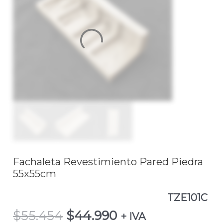
$55.454.
$44.990.
Revestimiento
Pared
Piedra
55x55cm
TZE101C
cantidad
Fachaleta Revestimiento Pared Piedra
55x55cm
TZE101C
$
55.454
$
44.990
+ IVA