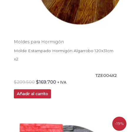
Moldes para Hormigón
Molde Estampado Hormigón Algarrobo 120x31cm
x2
TZE004X2
$
209.500
$
169.700
+ IVA
Añadir al carrito
El
El
-19%
precio
precio