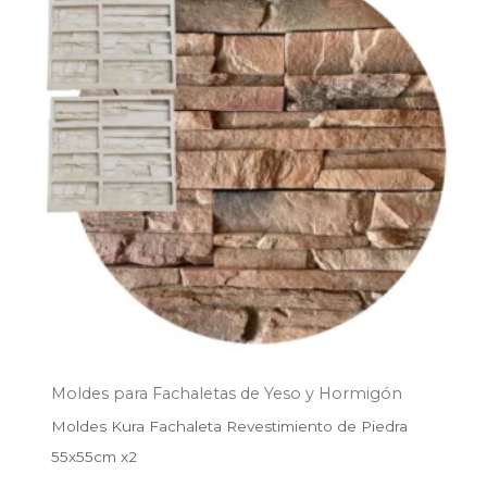
era:
es:
$110.908.
$85.000.
Moldes para Fachaletas de Yeso y Hormigón
Moldes Kura Fachaleta Revestimiento de Piedra
55x55cm x2