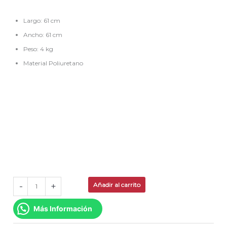
Largo: 61 cm
Ancho: 61 cm
Peso: 4 kg
Material Poliuretano
-
+
Añadir al carrito
Más Información