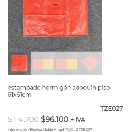
piso
61x61cm
TZE027
cantidad
estampado hormigón adoquin piso
61x61cm
TZE027
$
114.700
$
96.100
+ IVA
Información Técnica Molde Angol TOOLZ
TZE027: