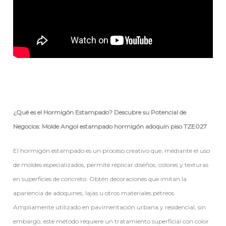
¿Qué es el Hormigón Estampado? Descubre su Potencial de
Negocios: Molde Angol estampado hormigón adoquin piso TZE027
El hormigón estampado es un proceso creativo que, mediante el uso
de moldes especializados, permite replicar diseños, colores y texturas
en superficies de concreto. Obtén decoraciones que imitan la
apariencia de adoquines, lajas u otros materiales pétreos.
Ampliamente utilizado en pavimentación urbana y residencial, sin
embargo, este método requiere un tratamiento superficial con color