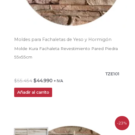
Moldes para Fachaletas de Yeso y Hormigón
Molde Kura Fachaleta Revestimiento Pared Piedra
55x55cm
TZE101
$
55.454
$
44.990
+ IVA
Añadir al carrito
El
El
-23%
precio
precio
original
actual