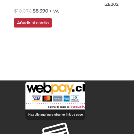
TZE202
$
10.076
$
8.390
+ IVA
Añadir al carrito