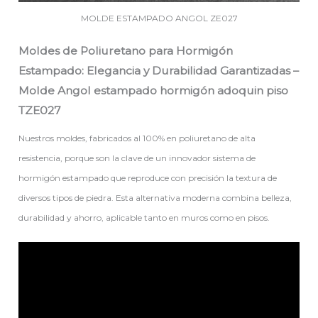
MOLDE ESTAMPADO ANGOL ZE027
Moldes de Poliuretano para Hormigón
Estampado: Elegancia y Durabilidad Garantizadas –
Molde Angol estampado hormigón adoquin piso
TZE027
Nuestros moldes, fabricados al 100% en poliuretano de alta
resistencia, porque son la clave de un innovador sistema de
hormigón estampado que reproduce con precisión la textura de
diversos tipos de piedra. Esta alternativa moderna combina belleza,
durabilidad y ahorro, aplicable tanto en muros como en pisos.