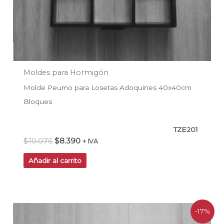
Moldes para Hormigón
Molde Peumo para Losetas Adoquines 40x40cm
Bloques
TZE201
$
10.076
$
8.390
+ IVA
Añadir al carrito
El
El
-17%
precio
precio