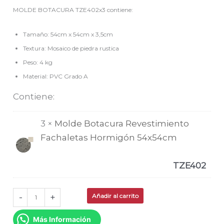
MOLDE BOTACURA TZE402x3 contiene:
Tamaño: 54cm x 54cm x 3,5cm
Textura: Mosaico de piedra rustica
Peso: 4 kg
Material: PVC Grado A
Contiene:
3 ×
Molde Botacura Revestimiento
Fachaletas Hormigón 54x54cm
TZE402
-
+
Añadir al carrito
Más Información