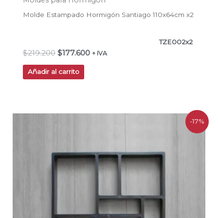
Molde Estampado Hormigón Santiago 110x64cm x2
TZE002x2
$
219.200
$
177.600
+ IVA
Añadir al carrito
El
El
-17%
precio
precio
original
actual
era:
es:
$10.076.
$8.390.