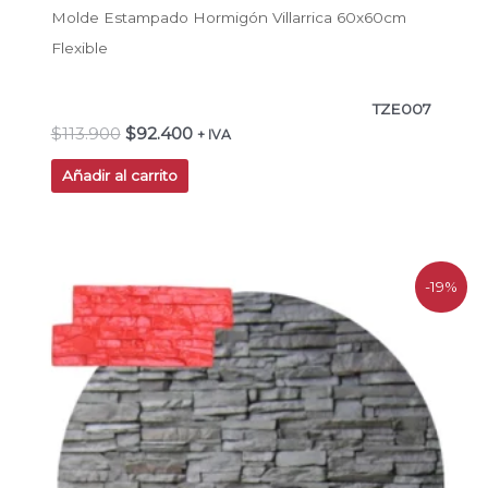
Molde Estampado Hormigón Villarrica 60x60cm
Flexible
TZE007
$
113.900
$
92.400
+ IVA
Añadir al carrito
El
El
-19%
precio
precio
original
actual
era:
es:
$38.900.
$31.500.