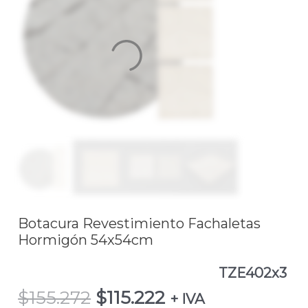
$155.272.
$115.222.
Fachaletas
Hormigón
54x54cm
TZE402x3
cantidad
Botacura Revestimiento Fachaletas
Hormigón 54x54cm
TZE402x3
$
155.272
$
115.222
+ IVA