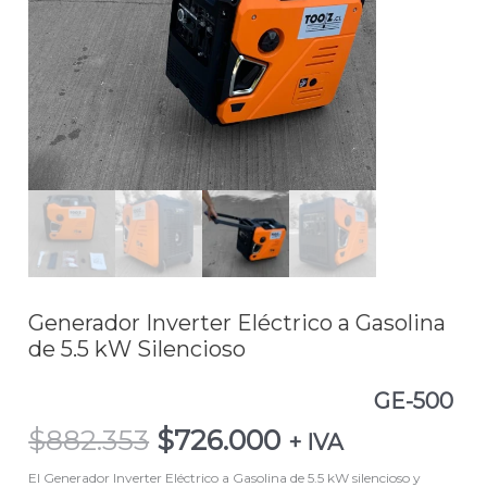
de
5.5
kW
SilenciosoGE-
500
cantidad
Generador Inverter Eléctrico a Gasolina
de 5.5 kW Silencioso
GE-500
$
882.353
$
726.000
+ IVA
El Generador Inverter Eléctrico a Gasolina de 5.5 kW silencioso y