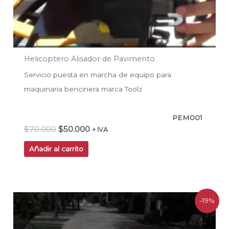
Helicoptero Alisador de Pavimento
Servicio puesta en marcha de equipo para
maquinaria bencinera marca Toolz
PEM001
$
70.000
$
50.000
+ IVA
Añadir al carrito
El
El
-19%
precio
precio
original
actual
era:
es: