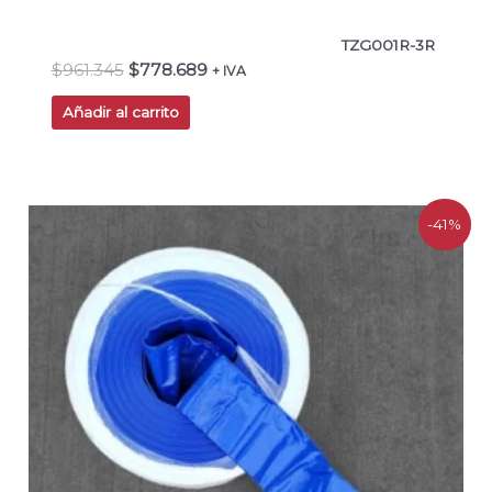
TZG001R-3R
$
961.345
$
778.689
+ IVA
Añadir al carrito
El
El
-41%
precio
precio
original
actual
era:
es:
$101.700.
$60.420.