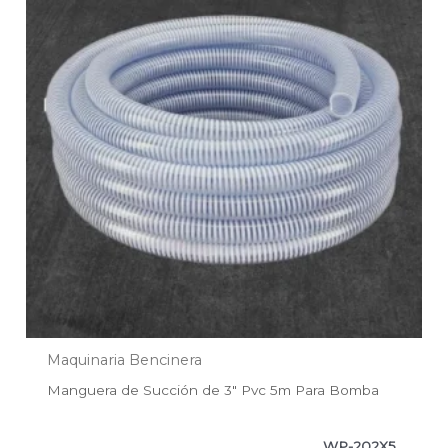
era:
es:
$69.400.
$53.100.
Maquinaria Bencinera
Manguera de Succión de 3″ Pvc 5m Para Bomba
WP-202X5