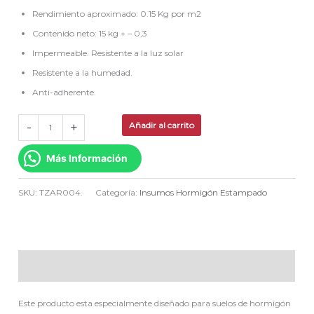
Rendimiento aproximado: 0.15 Kg por m2
Contenido neto: 15 kg + – 0,3
Impermeable. Resistente a la luz solar
Resistente a la humedad.
Anti-adherente.
-
+
Añadir al carrito
Más Información
SKU:
TZAR004.
Categoría:
Insumos Hormigón Estampado
Descripción
Este producto esta especialmente diseñado para suelos de hormigón