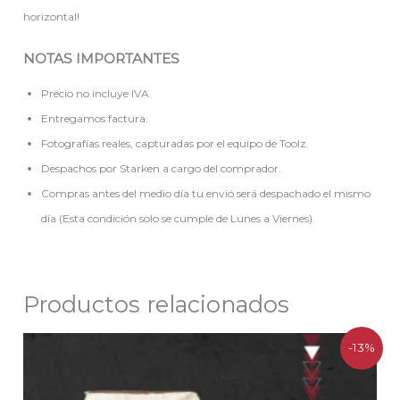
horizontal!
NOTAS IMPORTANTES
Precio no incluye IVA.
Entregamos factura.
Fotografías reales, capturadas por el equipo de Toolz.
Despachos por Starken a cargo del comprador.
Compras antes del medio día tu envió será despachado el mismo
día (Esta condición solo se cumple de Lunes a Viernes).
Productos relacionados
El
El
-13%
precio
precio
original
actual
era:
es: