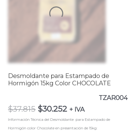
$37.815.
$30.252.
Hormigón
15kg
Color
CHOCOLATETZAR004
cantidad
Desmoldante para Estampado de
Hormigón 15kg Color CHOCOLATE
TZAR004
$
37.815
$
30.252
+ IVA
Información Técnica del Desmoldante para Estampado de
Hormigón color Chocolate en presentación de 15kg: