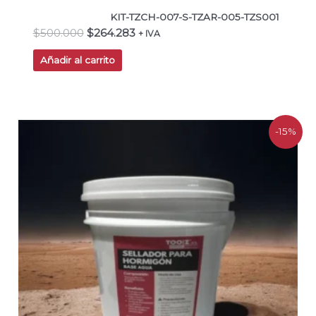
KIT-TZCH-007-S-TZAR-005-TZS001
$
500.000
$
264.283
+ IVA
Añadir al carrito
El
El
-15%
precio
precio
original
actual
era:
es:
$20.168.
$17.143.