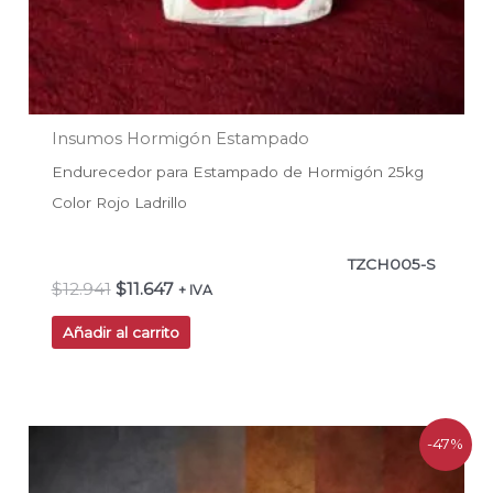
Insumos Hormigón Estampado
Endurecedor para Estampado de Hormigón 25kg
Color Rojo Ladrillo
TZCH005-S
$
12.941
$
11.647
+ IVA
Añadir al carrito
El
El
-47%
precio
precio
original
actual