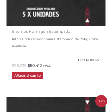
Insumos Hormigón Estampado
Kit 5x Endurecedor para Estampado de 25kg Color
Avellana
TZCH-008-S
$
58.235
$
50.412
+ IVA
Añadir al carrito
El
El
-13%
precio
precio
original
actual