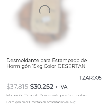
$37.815.
$30.252.
Hormigón
15kg
Color
DESERTANTZAR005
cantidad
Desmoldante para Estampado de
Hormigón 15kg Color DESERTAN
TZAR005
$
37.815
$
30.252
+ IVA
Información Técnica del Desmoldante para Estampado de
Hormigón color Desertan en presentación de 15kg: