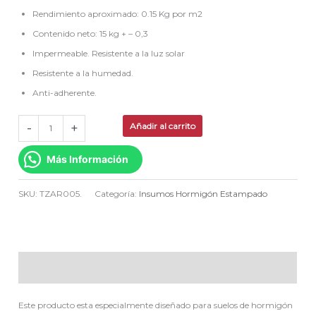
Rendimiento aproximado: 0.15 Kg por m2
Contenido neto: 15 kg + – 0,3
Impermeable. Resistente a la luz solar
Resistente a la humedad.
Anti-adherente.
-
+
Añadir al carrito
Más Información
SKU:
TZAR005.
Categoría:
Insumos Hormigón Estampado
Descripción
Este producto esta especialmente diseñado para suelos de hormigón