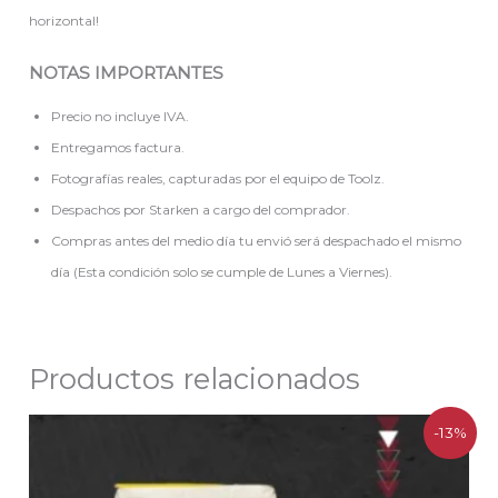
horizontal!
NOTAS IMPORTANTES
Precio no incluye IVA.
Entregamos factura.
Fotografías reales, capturadas por el equipo de Toolz.
Despachos por Starken a cargo del comprador.
Compras antes del medio día tu envió será despachado el mismo
día (Esta condición solo se cumple de Lunes a Viernes).
Productos relacionados
El
El
-13%
precio
precio
original
actual
era:
es: