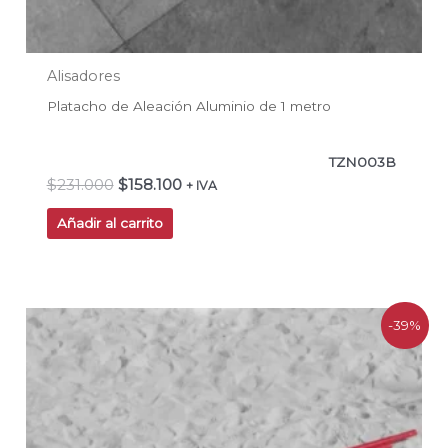
Alisadores
Platacho de Aleación Aluminio de 1 metro
TZN003B
$
231.000
$
158.100
+ IVA
Añadir al carrito
El
El
-39%
precio
precio
original
actual
era:
es:
$241.300.
$147.900.