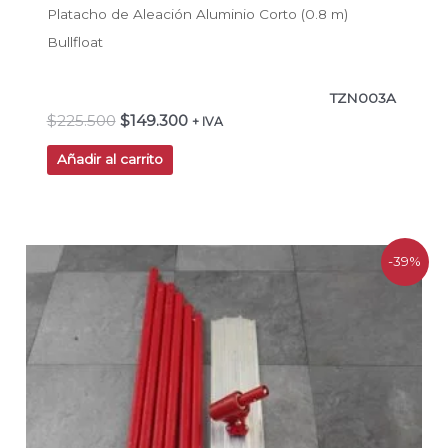
Platacho de Aleación Aluminio Corto (0.8 m)
Bullfloat
TZN003A
$
225.500
$
149.300
+ IVA
Añadir al carrito
El
El
-39%
precio
precio
original
actual
era:
es:
$253.000.
$155.300.