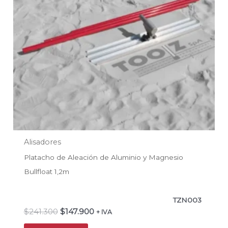
Alisadores
Platacho de Aleación de Aluminio y Magnesio
Bullfloat 1,2m
TZN003
$
241.300
$
147.900
+ IVA