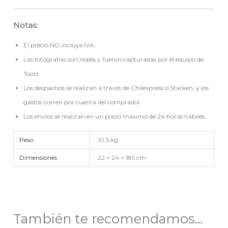
Notas:
El precio NO incluye IVA.
Las fotografías son reales y fueron capturadas por el equipo de
Toolz.
Los despachos se realizan a través de Chilexpress o Starken, y los
gastos corren por cuenta del comprador.
Los envíos se realizan en un plazo máximo de 24 horas hábiles.
Peso
10,5 kg
Dimensiones
22 × 24 × 185 cm
También te recomendamos…