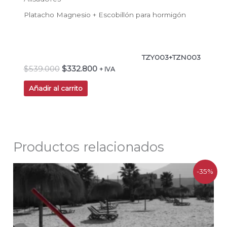
Platacho Magnesio + Escobillón para hormigón
TZY003+TZN003
$
539.000
$
332.800
+ IVA
Añadir al carrito
Productos relacionados
El
El
-35%
precio
precio
original
actual
era:
es:
$231.000.
$149.700.