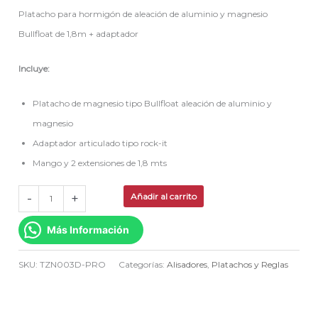
Platacho para hormigón de aleación de aluminio y magnesio
Bullfloat de 1,8m + adaptador
Incluye:
Platacho de magnesio tipo Bullfloat aleación de aluminio y
magnesio
Adaptador articulado tipo rock-it
Mango y 2 extensiones de 1,8 mts
-
+
Añadir al carrito
Más Información
SKU:
TZN003D-PRO
Categorías:
Alisadores
,
Platachos y Reglas