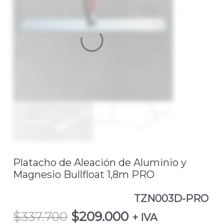
$337.700.
$209.000.
Aluminio
y
Magnesio
Bullfloat
1,8m
PROTZN003D-
PRO
cantidad
Platacho de Aleación de Aluminio y
Magnesio Bullfloat 1,8m PRO
TZN003D-PRO
$
337.700
$
209.000
+ IVA