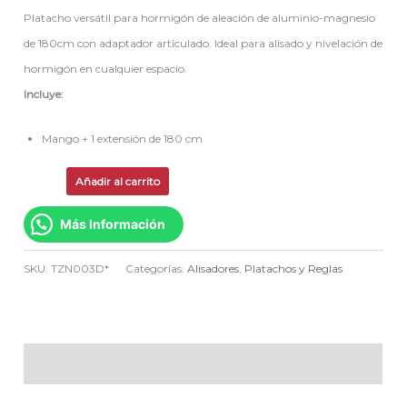
Platacho versátil para hormigón de aleación de aluminio-magnesio
de 180cm con adaptador articulado. Ideal para alisado y nivelación de
hormigón en cualquier espacio.
Incluye:
Mango + 1 extensión de 180 cm
Añadir al carrito
Más Información
SKU:
TZN003D*
Categorías:
Alisadores
,
Platachos y Reglas
Descripción