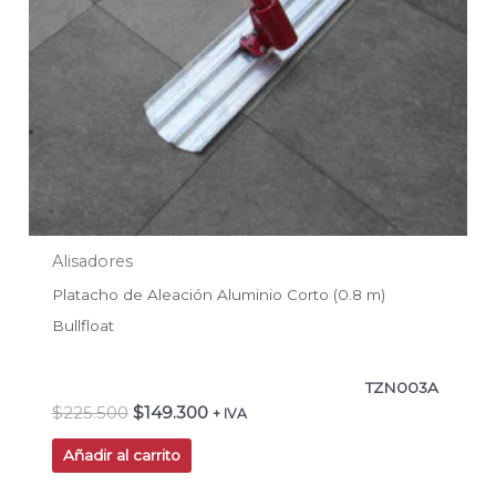
Alisadores
Platacho de Aleación Aluminio Corto (0.8 m)
Bullfloat
TZN003A
$
225.500
$
149.300
+ IVA
Añadir al carrito