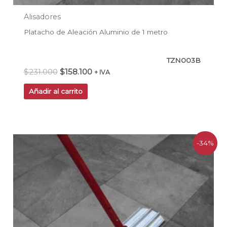
Alisadores
Platacho de Aleación Aluminio de 1 metro
TZN003B
$
231.000
$
158.100
+ IVA
Añadir al carrito
El
El
-34%
precio
precio
original
actual
era:
es:
$225.500.
$149.300.