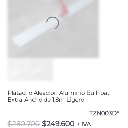
$260.700.
$249.600.
Extra-
Ancho
de
1,8m
Ligero
TZN003D*
cantidad
Platacho Aleación Aluminio Bullfloat
Extra-Ancho de 1,8m Ligero
TZN003D*
$
260.700
$
249.600
+ IVA