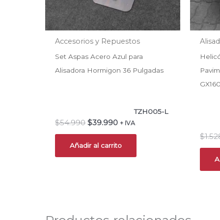
Accesorios y Repuestos
Alisa
Set Aspas Acero Azul para
Helic
Alisadora Hormigon 36 Pulgadas
Pavim
GX16
TZH005-L
$
54.990
$
39.990
+ IVA
$
1.52
Añadir al carrito
A