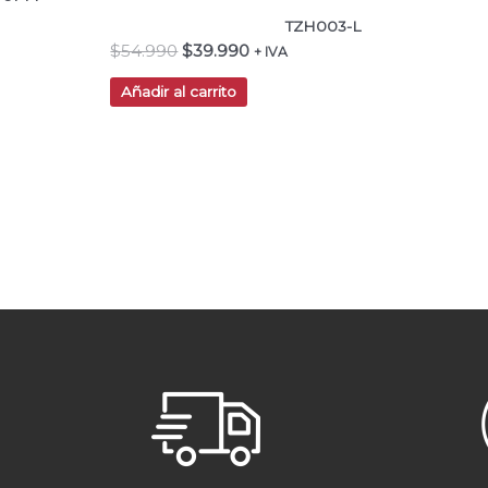
TZH003-L
$
54.990
$
39.990
+ IVA
Añadir al carrito