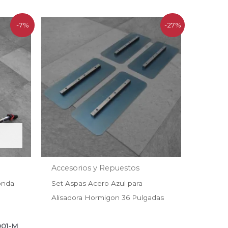
El
El
-7%
-27%
o
precio
precio
l
original
actual
era:
es:
990.
$54.990.
$39.990.
Accesorios y Repuestos
onda
Set Aspas Acero Azul para
Alisadora Hormigon 36 Pulgadas
001-M