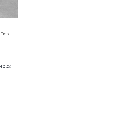
 Tipo
H002