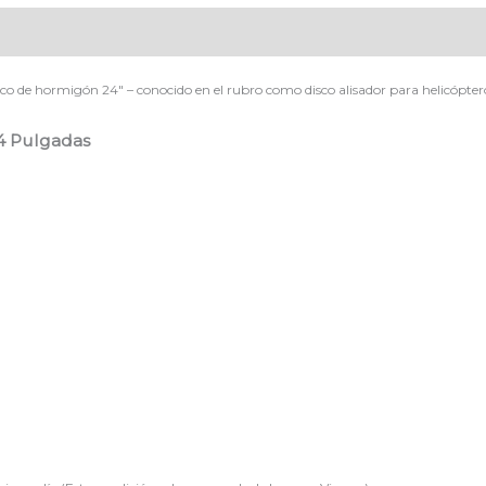
sco de hormigón 24″ – conocido en el rubro como disco alisador para helicópte
4 Pulgadas