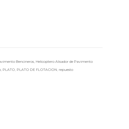
Pavimento Bencineros
,
Helicoptero Alisador de Pavimento
o
,
PLATO
,
PLATO DE FLOTACION
,
repuesto