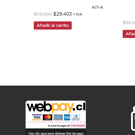
KIT-A
$
55.000
$
29.403
+ IVA
$
55.
Añadir al carrito
Añad