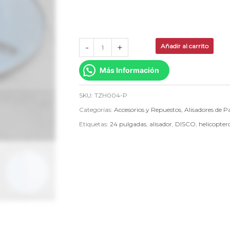
P
cantidad
-
+
Añadir al carrito
Más Información
SKU:
TZH004-P
Categorías:
Accesorios y Repuestos
,
Alisadores de 
Etiquetas:
24 pulgadas
,
alisador
,
DISCO
,
helicopter