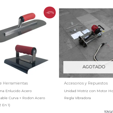
El
El
El
El
-47%
precio
precio
precio
preci
original
actual
original
actua
era:
es:
era:
es:
$55.000.
$29.403.
$649.990.
$604.
AGOTADO
de Herramientas
Accesorios y Repuestos
lana Enlucido Acero
Unidad Motriz con Motor H
dable Curva + Rodon Acero
Regla Vibradora
2 En 1)
TZG