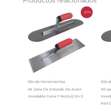
Productos relacionados
El
El
-47%
precio
precio
original
actual
era:
es:
$55.000.
$29.403.
Kits de Herramientas
Kits 
Kit Llana De Enlucido De Acero
Kit L
Inoxidable Curva Y Recta (2 En 1)
Inoxi
Azul (