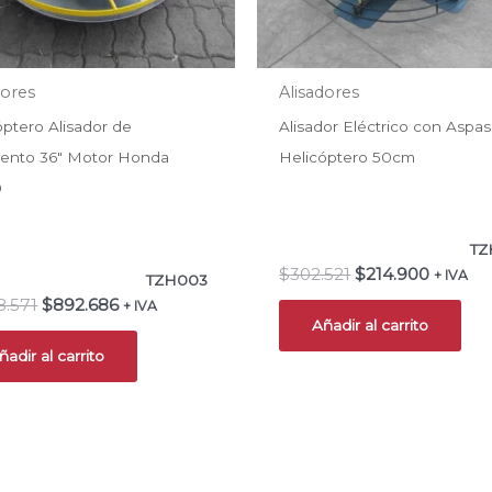
dores
Alisadores
óptero Alisador de
Alisador Eléctrico con Aspas
ento 36″ Motor Honda
Helicóptero 50cm
0
TZ
$
302.521
$
214.900
+ IVA
TZH003
8.571
$
892.686
+ IVA
Añadir al carrito
ñadir al carrito