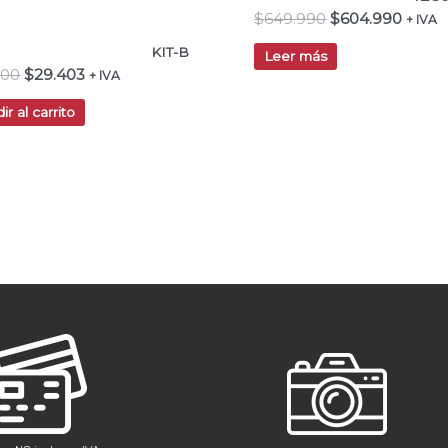
$
649.990
$
604.990
+ IVA
KIT-B
Leer más
000
$
29.403
+ IVA
ir al carrito