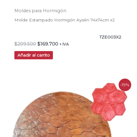
Moldes para Hormigón
Molde Estampado Hormigón Aysén 74x74cm x2
TZE003X2
$
209.500
$
169.700
+ IVA
Añadir al carrito
El
El
-19%
precio
precio
original
actual
era:
es:
$113.900.
$92.200.