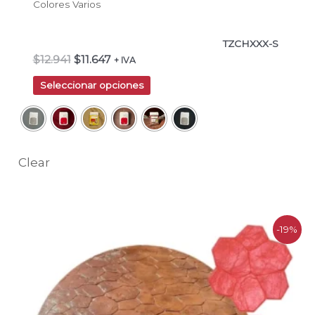
Colores Varios
TZCHXXX-S
$
12.941
$
11.647
+ IVA
Seleccionar opciones
Clear
El
El
-19%
precio
precio
original
actual
era:
es:
$300.500.
$243.400.