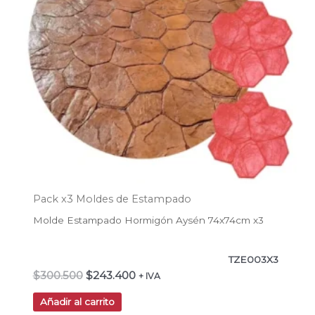
Pack x3 Moldes de Estampado
Molde Estampado Hormigón Aysén 74x74cm x3
TZE003X3
$
300.500
$
243.400
+ IVA
Añadir al carrito