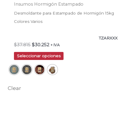
producto
Insumos Hormigón Estampado
Desmoldante para Estampado de Hormigón 15kg
Colores Varios
TZARXXX
$
37.815
$
30.252
+ IVA
Seleccionar opciones
Clear