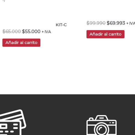
$
99.990
$
69.993
+ IV
KIT-C
$
65.000
$
55.000
+ IVA
Añadir al carrito
Añadir al carrito