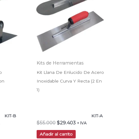
403.
$55.000.
$29.403.
Kits de Herramientas
o
Kit Llana De Enlucido De Acero
on
Inoxidable Curva Y Recta (2 En
1)
KIT-B
KIT-A
$
55.000
$
29.403
+ IVA
Añadir al carrito