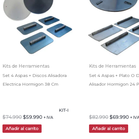
$74.990.
$59.990.
$82.990.
$69.
Kits de Herramientas
Kits de Herramientas
Set 4 Aspas + Discos Alisadora
Set 4 Aspas + Plato O 
Electrica Hormigon 38 Cm
Alisador Hormigon 24 
KIT-I
$
74.990
$
59.990
$
82.990
$
69.990
+ IVA
+ IV
Añadir al carrito
Añadir al carrito