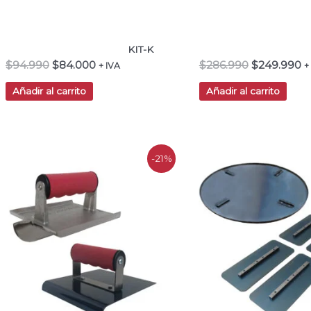
KIT-K
$
94.990
$
84.000
$
286.990
$
249.990
+ IVA
+
Añadir al carrito
Añadir al carrito
El
El
El
El
-21%
precio
precio
precio
pre
original
actual
original
actu
era:
es:
era:
es:
$70.000.
$55.000.
$89.990.
$79