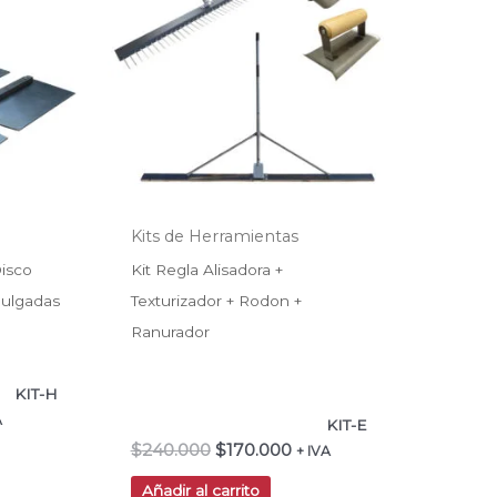
990.
$240.000.
$170.000.
Kits de Herramientas
Disco
Kit Regla Alisadora +
Pulgadas
Texturizador + Rodon +
Ranurador
KIT-H
A
KIT-E
$
240.000
$
170.000
+ IVA
Añadir al carrito