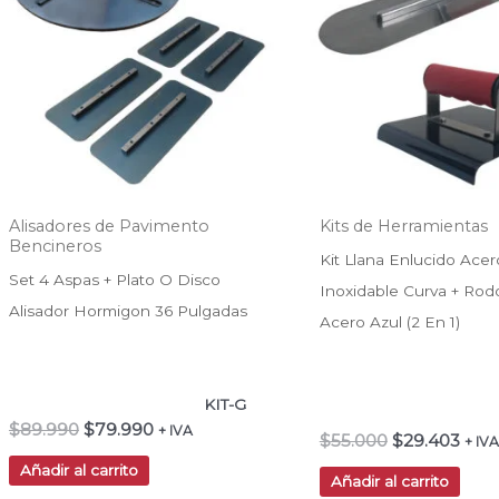
$89.990.
$79.990.
$55.000.
$29.
Alisadores de Pavimento
Kits de Herramientas
Bencineros
Kit Llana Enlucido Acer
Set 4 Aspas + Plato O Disco
Inoxidable Curva + Rod
Alisador Hormigon 36 Pulgadas
Acero Azul (2 En 1)
KIT-G
$
89.990
$
79.990
+ IVA
$
55.000
$
29.403
+ IVA
Añadir al carrito
Añadir al carrito