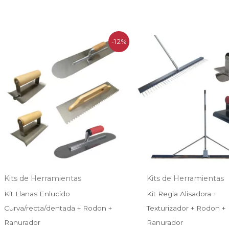
El
El
El
El
-12%
precio
precio
precio
p
original
actual
original
a
era:
es:
era:
es
$94.990.
$84.000.
$286.990.
$
Kits de Herramientas
Kits de Herramientas
Kit Llanas Enlucido
Kit Regla Alisadora +
Curva/recta/dentada + Rodon +
Texturizador + Rodon +
Ranurador
Ranurador