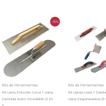
El
El
El
El
-15%
precio
precio
precio
prec
original
actual
original
actu
era:
es:
era:
es:
$65.000.
$55.000.
$99.990.
$69.
Kits de Herramientas
Kits de Herramientas
Kit Llana Enlucido Curva + Llana
Kit Llanas Lisas Y Dent
Dentada acero Inoxidable (2 En
Llana Esquineradora (5 
1)