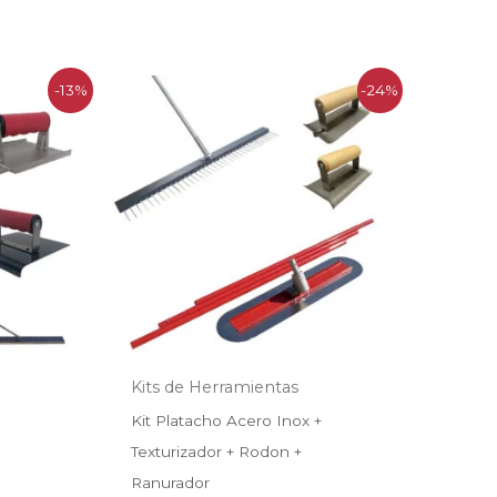
El
El
-13%
-24%
recio
precio
precio
ctual
original
actual
:
era:
es:
249.990.
$330.000.
$250.000.
Kits de Herramientas
Kit Platacho Acero Inox +
Texturizador + Rodon +
Ranurador