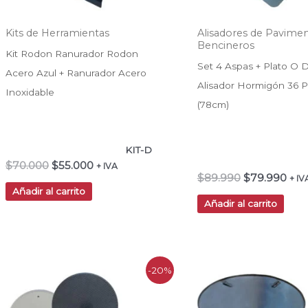
Kits de Herramientas
Alisadores de Pavime
Bencineros
Kit Rodon Ranurador Rodon
Set 4 Aspas + Plato O 
Acero Azul + Ranurador Acero
Alisador Hormigón 36 
Inoxidable
(78cm)
KIT-D
$
70.000
$
55.000
+ IVA
$
89.990
$
79.990
+ IV
Añadir al carrito
Añadir al carrito
El
El
El
El
-20%
precio
precio
precio
prec
original
actual
original
actu
era:
es:
era:
es: