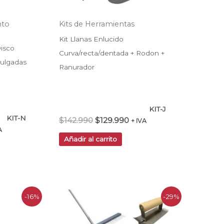
nto
Kits de Herramientas
Kit Llanas Enlucido
Disco
Curva/recta/dentada + Rodon +
Pulgadas
Ranurador
KIT-J
KIT-N
$
142.990
$
129.990
+ IVA
A
Añadir al carrito
El
El
-16%
-29%
io
precio
precio
al
original
actual
era:
es: