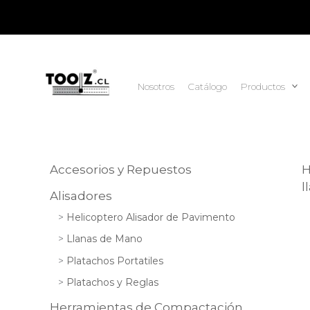
Ir
al
contenido
Nosotros
Catálogo
Productos
Accesorios y Repuestos
l
Alisadores
Helicoptero Alisador de Pavimento
Llanas de Mano
Platachos Portatiles
Platachos y Reglas
Herramientas de Compactación