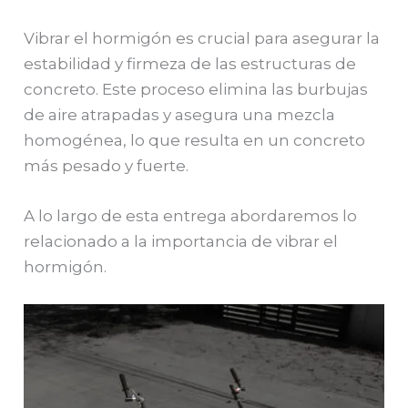
Vibrar el hormigón es crucial para asegurar la
estabilidad y firmeza de las estructuras de
concreto. Este proceso elimina las burbujas
de aire atrapadas y asegura una mezcla
homogénea, lo que resulta en un concreto
más pesado y fuerte.
A lo largo de esta entrega abordaremos lo
relacionado a la importancia de vibrar el
hormigón.