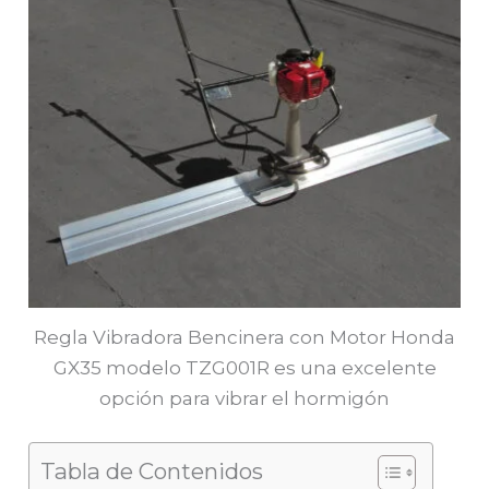
Regla Vibradora Bencinera con Motor Honda
GX35 modelo TZG001R es una excelente
opción para vibrar el hormigón
Tabla de Contenidos