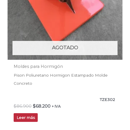
AGOTADO
Moldes para Hormigón
Pison Poliuretano Hormigon Estampado Molde
Concreto
TZE302
$
86.900
$
68.200
+ IVA
Leer más