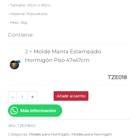
• Tamaño: 47cm x 47cm
• Material: Poliuretano
• Peso: 2kg
Contiene:
2 ×
Molde Manta Estampado
Hormigón Piso 47x47cm
TZE018
-
+
Añadir al carrito
Más Información
SKU:
TZE018X2
Categorías:
Moldes para Hormigón
,
Moldes para Hormigón