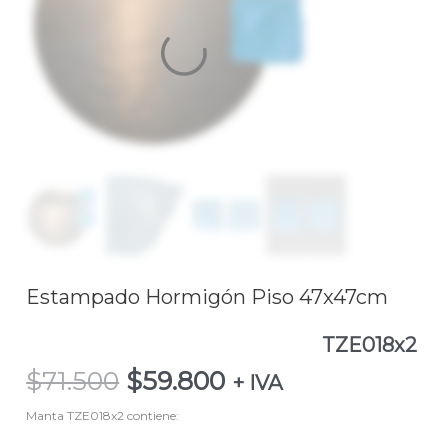
Piso
47x47cm
TZE018x2
cantidad
Estampado Hormigón Piso 47x47cm
TZE018x2
$
71.500
$
59.800
+ IVA
Manta TZE018x2 contiene: