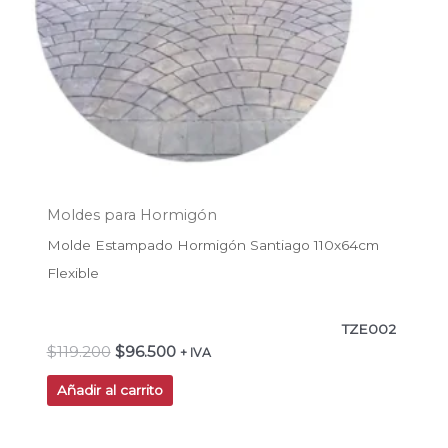
Moldes para Hormigón
Molde Estampado Hormigón Santiago 110x64cm
Flexible
TZE002
$
119.200
$
96.500
+ IVA
Añadir al carrito