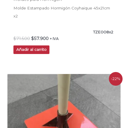
Molde Estampado Hormigón Coyhaique 45x21cm
x2
TZE008x2
$
71.500
$
57.900
+ IVA
Añadir al carrito
El
El
-22%
precio
precio
original
actual
era:
es:
$86.900.
$68.200.