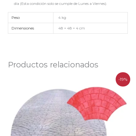
día (Esta condición solo se cumple de Lunes a Viernes).
Peso
4 kg
Dimensiones
48 × 48 × 4 cm
Productos relacionados
El
El
-19%
precio
precio
original
actual
era:
es:
$119.200.
$96.500.