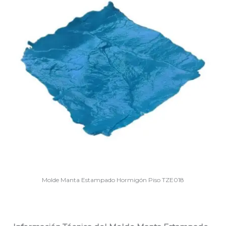
Molde Manta Estampado Hormigón Piso TZE018